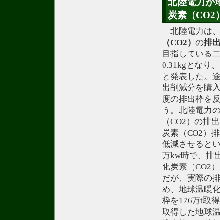
北陸電力が
炭素（CO
北陸電力は
（CO2）
の
排
目指している二
0.31kgと
と発表した。途
出削減分を購
度の排出枠を
う。北陸電力
（CO2）の排出
炭素（CO2）排出
低減させるとい
万kw時で、排
化炭素（CO2）
だが、実際の排
め、地球温暖化
枠を176万t取
取得した地球温