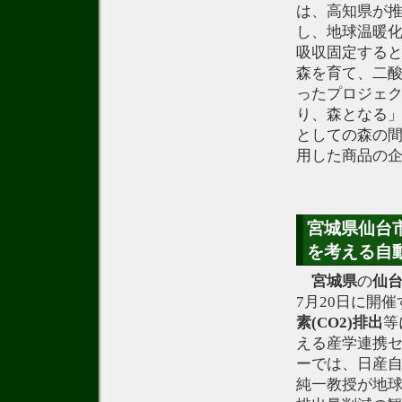
は、高知県が
し、地球温暖化
吸収固定する
森を育て、二酸
ったプロジェ
り、森となる
としての森の
用した商品の
宮城県仙台市
を考える自
宮城県
の
仙
7月20日に開催
素(CO2)排出
等
える産学連携
ーでは、日産自
純一教授が地球