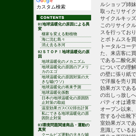
ルショップ姉
カスタム検索
取ったリサイク
サイクルキッズ
01地球温暖化の原因による異
このリサイクル
変
スを行ってお
棲家を変える動植物
とボトムスを
海に沈む島々
消え去る氷河
トータルコー
02ＳＴＯＰ！地球温暖化の原
た、来店客に
因
である二酸化炭
地球温暖化のメカニズム
についての理
地球温暖化の原因のアメリ
カのエゴ
の壁に張り紙
地球温暖化の原因対策の大
で洋服を売り
きな嘘(ウソ)
地球温暖化の将来予測
効果ガスである
地球温暖化係数
の出しっ放し
日本の地球温暖化の原因防
パティオは通常
止対策の取組
温室効果ガスCO2排出計算
オープン以来
私にできる地球温暖化の原
営する小出靴
因防止対策
室効果ガスであ
03環境問題関連商品・運動の
意識している
真実
クールビズ運動の大きな嘘