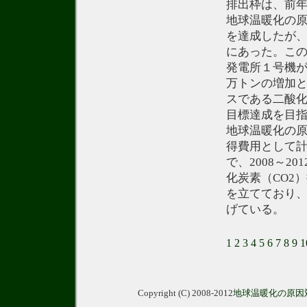
排出枠は、前年
地球温暖化の原
を達成したが、初
にあった。こ
発電所１号機が
万トンの増加
スである二酸化
目標達成を目指
地球温暖化の原
得費用として計
で、2008～
化炭素（CO2
を立てており、
げている。
1
2
3
4
5
6
7
8
9
1
Copyright (C) 2008-2012
地球温暖化の原因