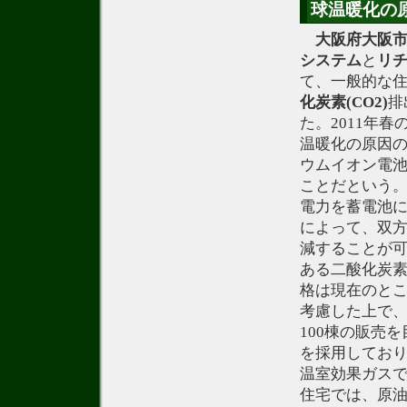
球温暖化の原
大阪府大阪
システム
と
リ
て、一般的な
化炭素(CO2)
排
た。2011年
温暖化の原因の
ウムイオン電
ことだという
電力を蓄電池
によって、双方
減することが
ある二酸化炭素
格は現在のと
考慮した上で
100棟の販売
を採用してお
温室効果ガスで
住宅では、原