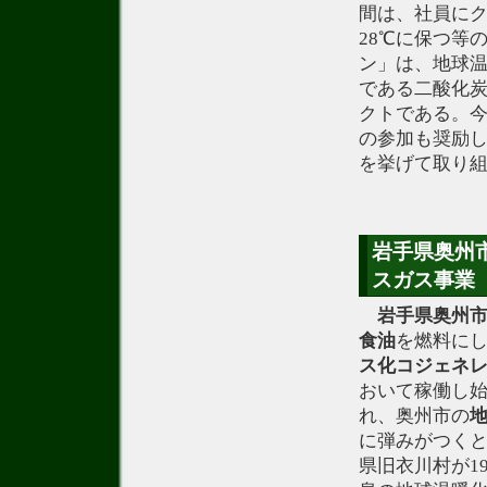
間は、社員に
28℃に保つ等
ン」は、地球温
である二酸化炭
クトである。
の参加も奨励
を挙げて取り
岩手県奥州
スガス事業
岩手県奥州
食油
を燃料に
ス化コジェネ
おいて稼働し
れ、奥州市の
に弾みがつく
県旧衣川村が1