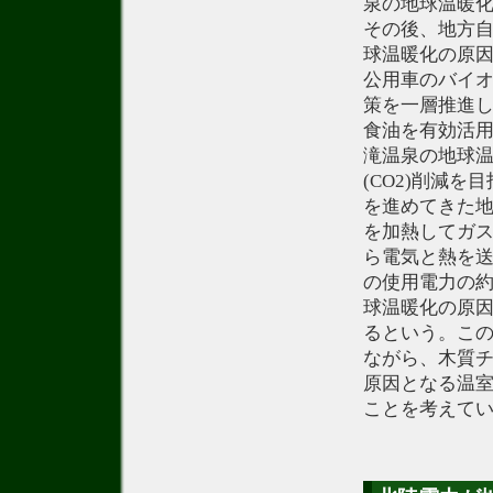
泉の地球温暖
その後、地方
球温暖化の原
公用車のバイ
策を一層推進
食油を有効活
滝温泉の地球
(CO2)削減
を進めてきた
を加熱してガ
ら電気と熱を
の使用電力の約
球温暖化の原因
るという。こ
ながら、木質
原因となる温室
ことを考えて