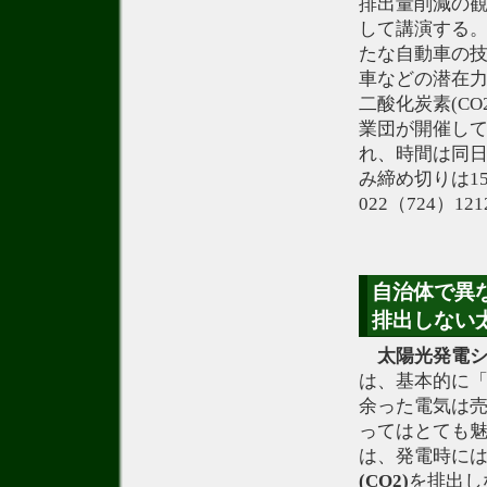
排出量削減の
して講演する
たな自動車の
車などの潜在
二酸化炭素(C
業団が開催し
れ、時間は同日
み締め切りは1
022（724）1
自治体で異な
排出しない
太陽光発電
は、基本的に
余った電気は
ってはとても
は、発電時に
(CO2)
を排出し