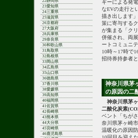
22静岡県
ギーによる発電
23愛知県
なEVの走行と
24三重県
描き出します
25滋賀県
策に寄与する
26京都府
27大阪府
が集まる「クリ
28兵庫県
併催され、両
29奈良県
ートコミュニ
30和歌山県
31鳥取県
10時～17時で
32島根県
招待券持参者と
33岡山県
34広島県
35山口県
36徳島県
神奈川県茅
37香川県
38愛媛県
の原因の二酸
39高知県
40福岡県
神奈川県茅
41佐賀県
二酸化炭素(CO2
42長崎県
ベント「ちがさ
43熊本県
奈川県茅ヶ崎
44大分県
45宮崎県
温暖化の原因防
46鹿児島県
10回目を迎え