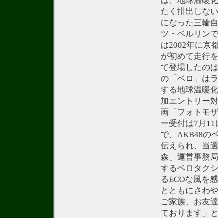
は、地球温暖化
たく排出しな
になった三輪自
ツ・ベルリン
は2002年に
が初めて走行
て登場したのは
の「ベロ」はラ
する地球温暖
加エントリー
画「フォトモ
ー受付は7月1
で、AKB48
伝えられ、当選
森」運営事務局
するベロタク
るECOな風を
とともにさわ
ご家族、お友
ております」