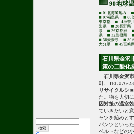
90地球
01北海道地方
07福島県
08
東京都
14神奈
梨県
20長野県
県
26京都府
県
32島根県
38愛媛県
39
大分県
45宮崎
石川県金沢
策の二酸化炭
石川県金沢
町、TEL 07
リサイクルシ
た。物を大切
因対策
の
温室
ていきたいと意
ャツを始めと
パンツといっ
ベルトなどの小