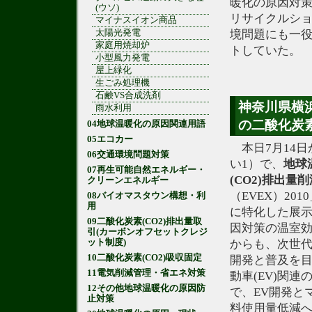
暖化の原因対
(ウソ)
リサイクルシ
マイナスイオン商品
太陽光発電
境問題にも一
家庭用焼却炉
トしていた。
小型風力発電
屋上緑化
生ごみ処理機
石鹸VS合成洗剤
神奈川県横
雨水利用
の二酸化炭素
04地球温暖化の原因関連用語
05エコカー
本日7月14日
06交通環境問題対策
い1）で、
地球
07再生可能自然エネルギー・
(CO2)
排出量削
クリーンエネルギー
（EVEX）20
08バイオマスタウン構想・利
用
に特化した展
09二酸化炭素(CO2)排出量取
因対策の温室効
引(カーボンオフセットクレジ
ット制度)
からも、次世代
10二酸化炭素(CO2)吸収固定
開発と普及を
11電気削減管理・省エネ対策
動車(EV)関
12その他地球温暖化の原因防
で、EV開発と
止対策
料使用量低減へ