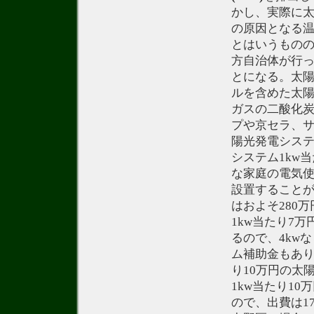
かし、実際に
の原因となる温
とはいうもの
方自治体が行
とになる。太
ルを含めた太
ガスの二酸化炭
プや京セラ、
陽光発電シス
システム1kw
な家庭の電気使
設置すること
はおよそ280
1kw当たり7
るので、4kw
ム補助金もあり
り10万円の太
1kw当たり1
ので、出費は1