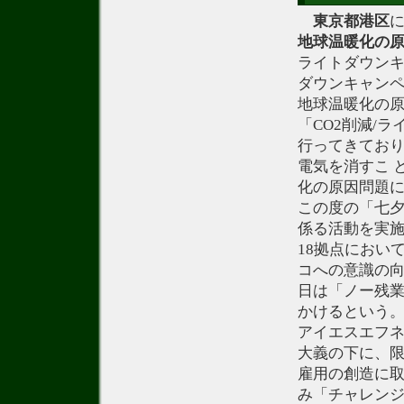
東京都港区
地球温暖化の
ライトダウンキ
ダウンキャンペ
地球温暖化の
「CO2削減/
行ってきてお
電気を消すこ 
化の原因問題
この度の「七
係る活動を実施
18拠点におい
コへの意識の
日は「ノー残
かけるという
アイエスエフネッ
大義の下に、
雇用の創造に
み「チャレンジ