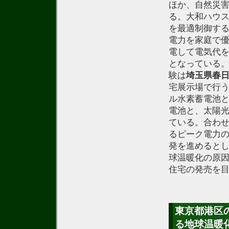
ほか、自然災
る。大和ハウ
を最適制御す
電力を家庭で優
電して電気代
となっている
験は
埼玉県春
宅展示場で行
ル水素蓄電池
電池と、太陽
ている。合わ
るピーク電力
発を進めるとし
球温暖化の原因
住宅の発売を
東京都港区
る地球温暖化