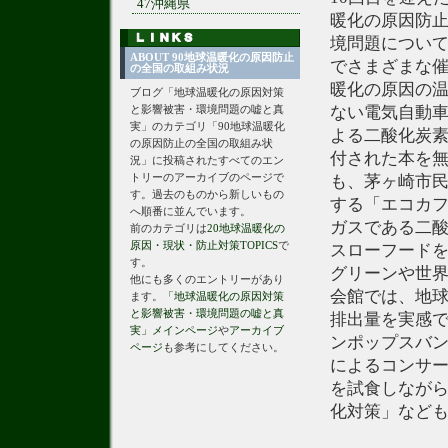
47沖縄県
暖化の原因防
境問題につい
ABOUT 90地球温暖化の原因防止
でさまざまな催
の全国の取組み状況
暖化の原因の温
ブログ「地球温暖化の原因対策
と影響被害・環境問題の嘘と真
ない電気自動車
実」のカテゴリ「90地球温暖化
よる二酸化炭素
の原因防止の全国の取組み状
付された本を
況」に投稿されたすべてのエン
トリーのアーカイブのページで
も、茅ヶ崎市
す。過去のものから新しいもの
する「エコカ
へ順番に並んでいます。
ガスである二酸
前のカテゴリは
20地球温暖化の
原因・現状・防止対策TOPICS
で
スローフード
す。
グリーンや世
他にも多くのエントリーがあり
会館では、地球
ます。
「地球温暖化の原因対策
と影響被害・環境問題の嘘と真
排出量を実感で
実」メインページ
や
アーカイブ
ンポップスバ
ページ
も参考にしてください。
によるコンサー
を試食しなが
化対策」など