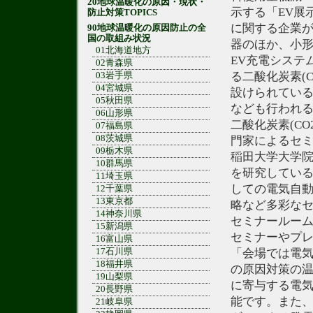
20地球温暖化の原因・現状・
示する「EV展
防止対策TOPICS
に関する企業
90地球温暖化の原因防止の全
国の取組み状況
器のほか、小
01北海道地方
EV充電システ
02青森県
る二酸化炭素(
03岩手県
04宮城県
設けられている
05秋田県
なども行われ
06山形県
二酸化炭素(C
07福島県
08茨城県
門家によるセミ
09栃木県
稲田大学大学
10群馬県
を研究してい
11埼玉県
しての電気自動
12千葉県
13東京都
略など多彩な
14神奈川県
セミナールー
15新潟県
セミナーやプレ
16富山県
17石川県
「会場では電気
18福井県
の原因対策の温
19山梨県
に寄与する電気
20長野県
能です。また
21岐阜県