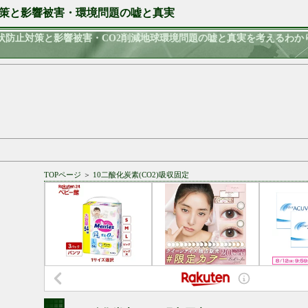
策と影響被害・環境問題の嘘と真実
状防止対策と影響被害・CO2削減地球環境問題の嘘と真実を考えるわか
TOPページ
＞
10二酸化炭素(CO2)吸収固定