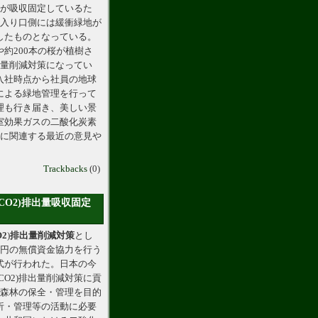
地が吸収固定しているた
場入り口側には緩衝緑地が
したものとなっている。
約200本の桜が植樹さ
出量削減対策になってい
入社時点から社員の地球
による緑地管理を行って
理も行き届き、美しい景
室効果ガスの二酸化炭素
題に関連する最近の意見や
Trackbacks
(0)
O2)排出量吸収固定
O2
)
排出量
削減
対策
とし
億円の無償資金協力を行う
式が行われた。日本の今
O2)排出量削減対策に貢
森林の保全・管理を目的
析・管理等の活動に必要