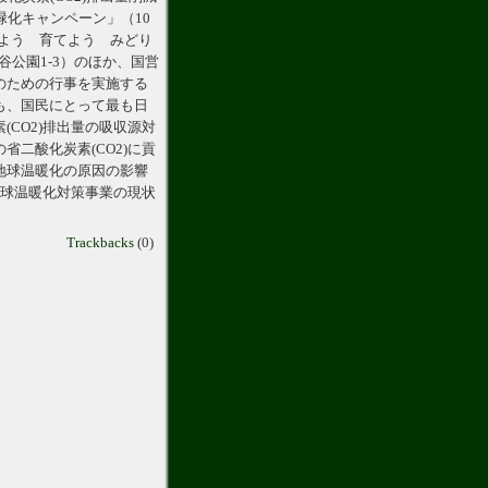
緑化キャンペーン」（10
げよう 育てよう みどり
谷公園1-3）のほか、国営
のための行事を実施する
も、国民にとって最も日
CO2)排出量の吸収源対
二酸化炭素(CO2)に貢
地球温暖化の原因の影響
地球温暖化対策事業の現状
Trackbacks
(0)