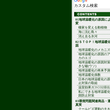
カスタム検索
01地球温暖化の原因に
変
棲家を変える動植物
海に沈む島々
消え去る氷河
02ＳＴＯＰ！地球温暖
因
地球温暖化のメカニ
地球温暖化の原因の
カのエゴ
地球温暖化の原因対
きな嘘(ウソ)
地球温暖化の将来予
地球温暖化係数
日本の地球温暖化の
止対策の取組
温室効果ガスCO2排
私にできる地球温暖
因防止対策
03環境問題関連商品・
真実
クールビズ運動の大