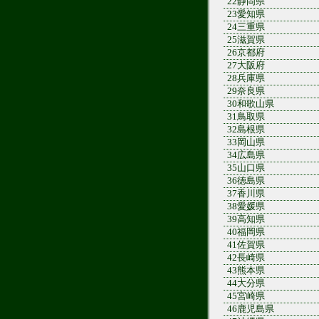
22静岡県
23愛知県
24三重県
25滋賀県
26京都府
27大阪府
28兵庫県
29奈良県
30和歌山県
31鳥取県
32島根県
33岡山県
34広島県
35山口県
36徳島県
37香川県
38愛媛県
39高知県
40福岡県
41佐賀県
42長崎県
43熊本県
44大分県
45宮崎県
46鹿児島県