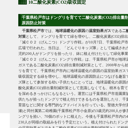
10二酸化炭素(CO2)吸収固定
千葉県松戸市はドングリを育てて二酸化炭素(CO2)排出量
原因防止対策
千葉県
松戸市
では、
地球温暖化の原因
の
温室効果ガス
である
二
対策
として、ドングリを育てて緑を増やし、二酸化炭素(CO2)排
「減ＣＯ２（げんこつ）ドングリ作戦」が10月7日、千葉県松戸
広場で行われた。当日は、「どんぐりキッズ隊」として編成され
児約200人がドングリを拾ったり、鉢に植え付けたりして緑化事
「減ＣＯ２（げんこつ）ドングリ作戦」は、千葉県松戸市が地球
ガスである二酸化炭素(CO2)排出量削減対策として、2008年か
リを育てて、千葉県松戸市内に地球温暖化の原因の温室効果ガスであ
吸収固定する緑を増やし、地球温暖化の原因防止につなげる趣旨
ズ隊として参加する幼い子供たちにとっては、地球温暖化の原因
酸化炭素(CO2)排出量削減対策として意識しなくても、樹木を育
を深めるきっかけにもなるという。運営には千葉県松戸市造園業
供たちが拾ったドングリで植え付けできるものを選別したり、千
育苗などに関する専門的なアドバイスを行っている。聖徳大学付属
瀬)と同付属第二幼稚園(千葉県松戸市小金原)の3歳児約200人が
ングリを拾い、70個のポットに植えた。今後も千葉県松戸市内の
230人が同様の取組みを行う予定だという。植え付けられたドン