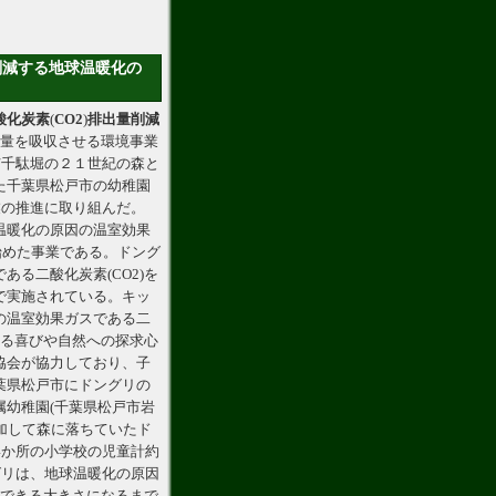
削減する地球温暖化の
酸化炭素
(
CO2
)
排出量
削減
出量を吸収させる環境事業
市千駄堀の２１世紀の森と
た千葉県松戸市の幼稚園
業の推進に取り組んだ。
温暖化の原因の温室効果
ら始めた事業である。ドング
る二酸化炭素(CO2)を
で実施されている。キッ
の温室効果ガスである二
てる喜びや自然への探求心
協会が協力しており、子
葉県松戸市にドングリの
幼稚園(千葉県松戸市岩
参加して森に落ちていたド
4か所の小学校の児童計約
グリは、地球温暖化の原因