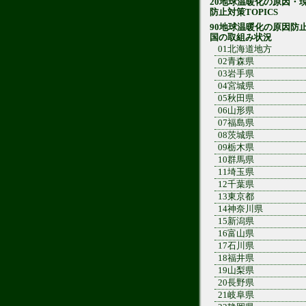
20地球温暖化の原因・
防止対策TOPICS
90地球温暖化の原因防
国の取組み状況
01北海道地方
02青森県
03岩手県
04宮城県
05秋田県
06山形県
07福島県
08茨城県
09栃木県
10群馬県
11埼玉県
12千葉県
13東京都
14神奈川県
15新潟県
16富山県
17石川県
18福井県
19山梨県
20長野県
21岐阜県