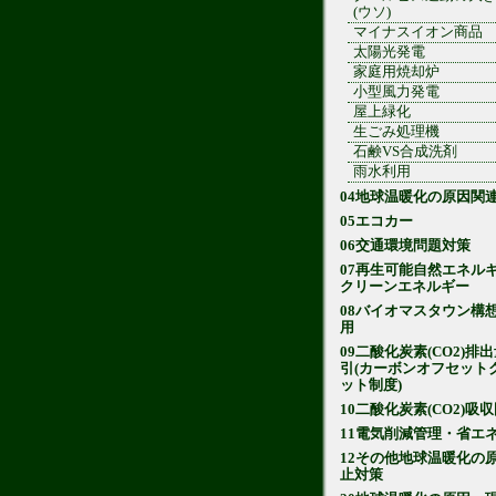
(ウソ)
マイナスイオン商品
太陽光発電
家庭用焼却炉
小型風力発電
屋上緑化
生ごみ処理機
石鹸VS合成洗剤
雨水利用
04地球温暖化の原因関
05エコカー
06交通環境問題対策
07再生可能自然エネル
クリーンエネルギー
08バイオマスタウン構
用
09二酸化炭素(CO2)排
引(カーボンオフセット
ット制度)
10二酸化炭素(CO2)吸
11電気削減管理・省エ
12その他地球温暖化の
止対策