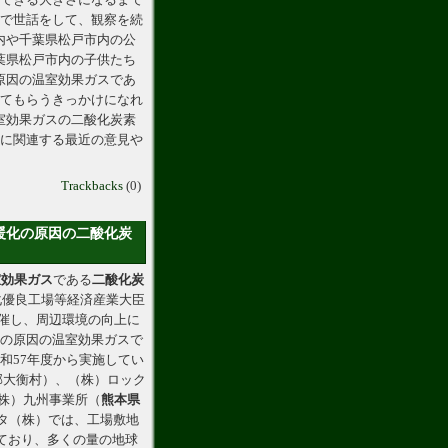
樹できる大きさになるまで
ちで世話をして、観察を続
内や千葉県松戸市内の公
葉県松戸市内の子供たち
原因の温室効果ガスであ
えてもらうきっかけになれ
室効果ガスの二酸化炭素
題に関連する最近の意見や
Trackbacks
(0)
暖化の原因の二酸化炭
室効果ガス
である
二酸化炭
化優良工場等経済産業大臣
催し、周辺環境の向上に
化の原因の温室効果ガスで
和57年度から実施してい
郡大衡村）、（株）ロック
（株）九州事業所（
熊本県
クタ（株）では、工場敷地
しており、多くの量の地球