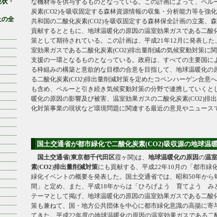
現状・
な機材等を供与するものとなっている。この計画によって、ペル
炭素(CO2)を吸収固定する森林資源情報の収集・分析能力等を強
止の全
共和国の二酸化炭素(CO2)を吸収固定する森林保全計画の立案、
貢献するとともに、地球温暖化の原因の温室効果ガスである二酸化炭
策として期待されている。この計画は、平成21年12月に発表し
室効果ガスである二酸化炭素(CO2)排出量削減の気候変動対策に関
支援の一環となるものとなっている。政府は、すべての主要国に
る枠組みの構築と意欲的な目標の合意を目指して、地球温暖化の
る二酸化炭素(CO2)排出量削減対策を定めたコペンハーゲン合意
も含め、ペルーと引き続き気候変動対策の分野で連携していくと
暖化の原因の影響及び被害、温室効果ガスの二酸化炭素(CO2)排
化対策事業の現状など環境問題に関連する最近の意見やニュース
国土交通省が都市緑化で二酸化炭素(CO2)吸収源の地球温
国土交通省
(
東京都
千代田区
霞ヶ関)は、
地球温暖化の原因
の
温
素
(
CO2
)
排出量
削減
対策
にも貢献する、平成22年10月の「都市緑
緑化イベントの概要を発表した。国土交通省では、昭和50年から
間」と定め、また、平成18年からは「ひろげよう 育てよう み
テーマとして掲げ、地球温暖化の原因の温室効果ガスである二酸化炭
策も兼ねて、国・地方公共団体を中心に都市緑化意識の高揚に寄
てきた。平成22年度の地球温暖化の原因の温室効果ガスである二酸化