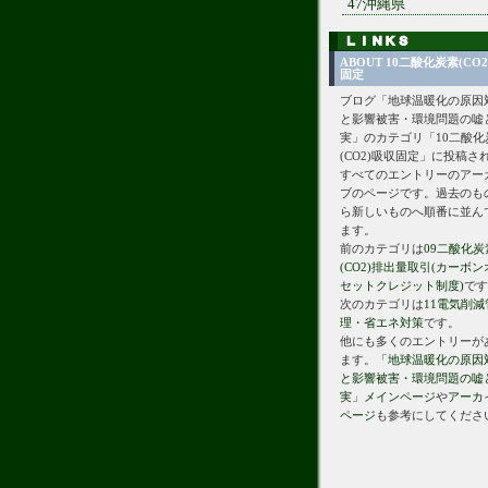
47沖縄県
ABOUT 10二酸化炭素(CO
固定
ブログ「地球温暖化の原因
と影響被害・環境問題の嘘
実」のカテゴリ「10二酸化
(CO2)吸収固定」に投稿さ
すべてのエントリーのアー
ブのページです。過去のも
ら新しいものへ順番に並ん
ます。
前のカテゴリは
09二酸化炭
(CO2)排出量取引(カーボン
セットクレジット制度)
です
次のカテゴリは
11電気削減
理・省エネ対策
です。
他にも多くのエントリーが
ます。
「地球温暖化の原因
と影響被害・環境問題の嘘
実」メインページ
や
アーカ
ページ
も参考にしてくださ