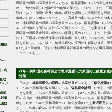
温暖化の原因の温室効果ガスである二酸化炭素(CO2)排出量を緑
め、二酸化炭素(CO2)排出量の削減対策となっている。また、工
設けてあり、周辺住宅及び農地の景観と調和して環境問題を配慮
敷地内にはシンボルツリーとして、宮城県の木であるケヤキの木や
れ、地球温暖化の原因の温室効果ガスである二酸化炭素(CO2)排
る。桜の植樹は同社の入社式の恒例イベントとしても実施され、
温暖化の原因防止対策の緑化への意識を高めている。また、社員
おり、工場構内の除草作業や緑化整備に取り組んでいるため、管
観を維持している。以上、地球温暖化の原因の影響及び被害、温
連用語
(CO2)排出量削減に関する地球温暖化対策事業の現状など環境問
ニュースである。
ギー・
想・利
ペルー共和国の森林保全で地球温暖化の原因の二酸化炭素(C
対策
出量取
日本は、
地球温暖化の原因
の
温室効果ガス
である
二酸化炭素
(
C
クレジ
て、ペルー共和国が取り組んでいる「
森林保全計画
」に対し、9
収固定
ことを決定し、ペルー共和国の首都リマにおいて交換文書の署名
ネ対策
回の協力は、地球温暖化の原因の温室効果ガスである二酸化炭素(C
献するため、ペルー共和国全土の二酸化炭素(CO2)を
吸収固定
する
原因防
として、各地の森林の植生状況の調査、関連基礎情報の収集・分