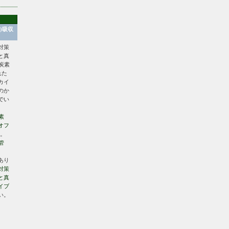
2)吸収
対策
と真
炭素
れた
カイ
のか
でい
素
オフ
。
管
あり
対策
と真
イブ
い。