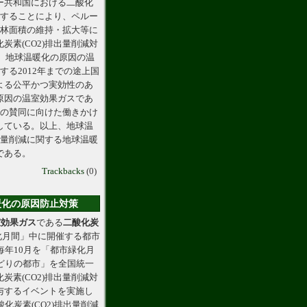
ー共和国における二酸化
化することにより、ペルー
森林面積の維持・拡大等に
素(CO2)排出量削減対
た、地球温暖化の原因の温
する2012年までの途上国
よる公平かつ実効性のあ
原因の温室効果ガスであ
への賛同に向けた働きかけ
している。以上、地球温
出量削減に関する地球温暖
である。
Trackbacks
(0)
暖化の原因防止対策
室効果ガス
である
二酸化炭
化月間」中に開催する都市
毎年10月を「都市緑化月
どりの都市」を全国統一
素(CO2)排出量削減対
与するイベントを実施し
炭素(CO2)排出量削減