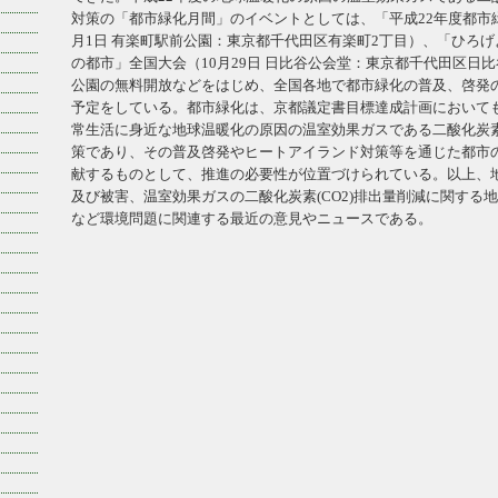
対策の「都市緑化月間」のイベントとしては、「平成22年度都市
月1日 有楽町駅前公園：東京都千代田区有楽町2丁目）、「ひろ
の都市」全国大会（10月29日 日比谷公会堂：東京都千代田区日比
公園の無料開放などをはじめ、全国各地で都市緑化の普及、啓発
予定をしている。都市緑化は、京都議定書目標達成計画において
常生活に身近な地球温暖化の原因の温室効果ガスである二酸化炭素(
策であり、その普及啓発やヒートアイランド対策等を通じた都市の省
献するものとして、推進の必要性が位置づけられている。以上、
及び被害、温室効果ガスの二酸化炭素(CO2)排出量削減に関する
など環境問題に関連する最近の意見やニュースである。