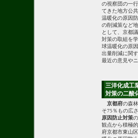
の視察団の一
てきた地方公
温暖化の原因防
の削減策など
として、京都
対策の取組を
球温暖化の原因
出量削減に関
最近の意見や
三洋化成工
対策の二酸化
京都府
の森林
そ75％もの広
原因防止対策
観点から積極
府京都市東山区