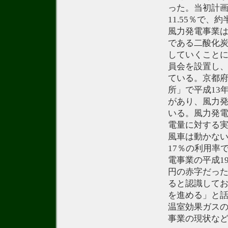
った。当初計画
11.55％で
風力発電事業
である二酸化炭
していくこと
員会を設置し
ている。京都府
所」で平成13
があり、風力
いる。風力発電
電量に対する実
風車は動かない
17％の利用率
電事業の平成19
円の赤字だっ
ると認識して
を進める」と
温室効果ガスの
事業の現状な