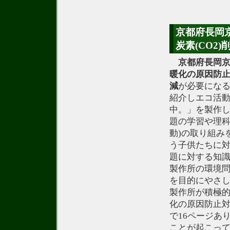
京都府長岡
炭素(CO2
京都府長岡
暖化の原因防
減
が必要にな
紹介しエコ活
中。」を製作
題の学習や理科
動)の取り組み
う子供たちに
題に対する知
製作所の環境
を目的にやさ
製作所が積極
化の原因防止
で16ページあ
ことが起こっ