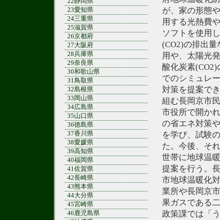
22静岡県
が、家の形態や
23愛知県
24三重県
用する光熱費
25滋賀県
ソフトを使用
26京都府
(CO2)の排
27大阪府
28兵庫県
用や、太陽光
29奈良県
酸化炭素(CO
30和歌山県
でのシミュレ
31鳥取県
対策を提案で
32島根県
33岡山県
組む長岡京市民
34広島県
市役所で開か
35山口県
の省エネ対策
36徳島県
37香川県
を学び、試験
38愛媛県
た。今後、それ
39高知県
世帯に地球温
40福岡県
提案を行う。長
41佐賀県
42長崎県
市地球温暖化
43熊本県
業所や長岡京
44大分県
果ガスである二
45宮崎県
政策課では「
46鹿児島県