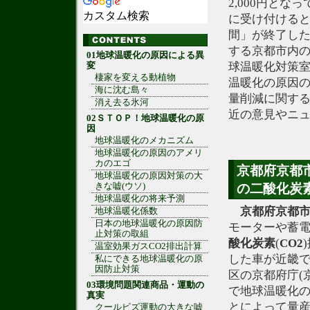
2,000円となってお
カスタム検索
に受け付ける
間」が終了した
する京都市内
01地球温暖化の原因による異
球温暖化対策
変
棲家を変える動植物
温暖化の原因の
海に沈む島々
量削減に関す
消え去る氷河
近の意見やニ
02ＳＴＯＰ！地球温暖化の原
因
地球温暖化のメカニズム
地球温暖化の原因のアメリ
カのエゴ
京都府京都
地球温暖化の原因対策の大
きな嘘(ウソ)
の二酸化炭素
地球温暖化の将来予測
京都府京都
地球温暖化係数
日本の地球温暖化の原因防
モーターや蓄
止対策の取組
酸化炭素
(
CO2
温室効果ガスCO2排出計算
した車が近畿
私にできる地球温暖化の原
因防止対策
区の京都府庁(
03環境問題関連商品・運動の
で地球温暖化の
真実
とによって量
クールビズ運動の大きな嘘