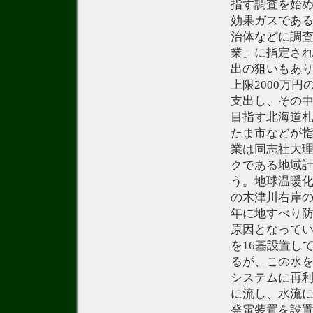
指す調査を始
効果ガスである
治体などに調
業」に指定さ
出の狙いもあ
上限2000万
支出し、その
目指す北海道
たま市などが
業は同志社大理
クである地域
う。地球温暖
の木津川右岸の
年に地すべり
原因となってい
を16基設置し
るが、この水
システムに再
に流し、水流
発電装置を設置