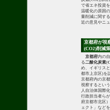
で省エネ投資を
温暖化の原因の
量削減に関す
近の意見やニ
京都府が視
(CO2)削減
京都府
内の
る
二酸化炭素
(
め、イギリスと
都市上京区)を
京都府内の京
視察するとい
人自治体国際化
行政担当者ら
府京都市北区
ェクト」など