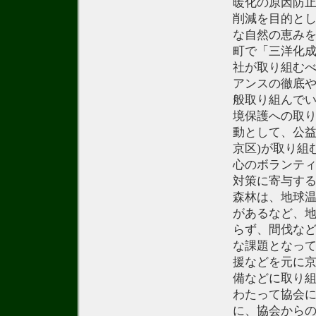
暖化の原因防止
削減を目的と
な自然の恵み
町で「三洋化
社が取り組む
アンスの徹底や
般取り組んでい
境保護への取
動として、公益
京区)が取り組
心のボランテ
対策に寄与す
森林は、地球温
があるなど、
らず、間伐な
な課題となっ
援などを元に
備などに取り組
わたって協会に
に、協会から