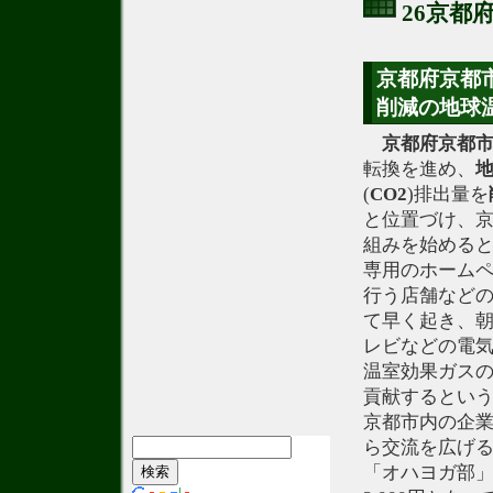
26京都
京都府京都市
削減の地球
京都府京都
転換を進め、
(
CO2
)排出量を
と位置づけ、
組みを始める
専用のホーム
行う店舗など
て早く起き、
レビなどの電
温室効果ガスの
貢献するとい
京都市内の企
ら交流を広げ
「オハヨガ部」