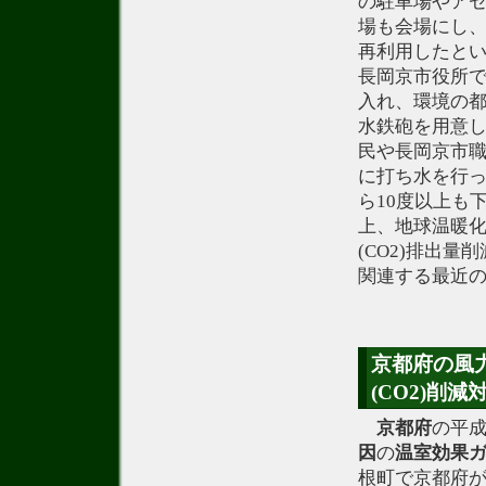
の駐車場やア
場も会場にし
再利用したとい
長岡京市役所で
入れ、環境の
水鉄砲を用意
民や長岡京市
に打ち水を行っ
ら10度以上も
上、地球温暖
(CO2)排出
関連する最近
京都府の風
(CO2)削
京都府
の平成
因
の
温室効果
根町で京都府