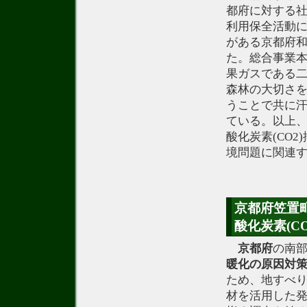
都府に対する
利用保全活動
がある京都府
た。総合事業
果ガスである二
森林の大切さ
うことで共に
ている。以上
酸化炭素(CO
境問題に関連
京都府笠置
酸化炭素(CO
京都府
の南
暖化の原因対
ため、地すべ
材を活用した