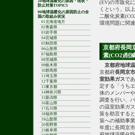
20地球温暖化の原因・現状・
(EV)の市販
防止対策TOPICS
くという。以
90地球温暖化の原因防止の全
二酸化炭素(C
国の取組み状況
01北海道地方
環境問題に関
02青森県
03岩手県
04宮城県
05秋田県
京都府長岡
06山形県
07福島県
素(CO2)削
08茨城県
京都府
地球
09栃木県
10群馬県
京都府
長岡京
11埼玉県
室効果ガス
で
12千葉県
定する「うち
13東京都
14神奈川県
体のメンバーや
15新潟県
調査を行い、
16富山県
の温室効果ガス
17石川県
策を助言する
18福井県
19山梨県
策への補助事
20長野県
年度に長岡京
21岐阜県
府地球温暖化