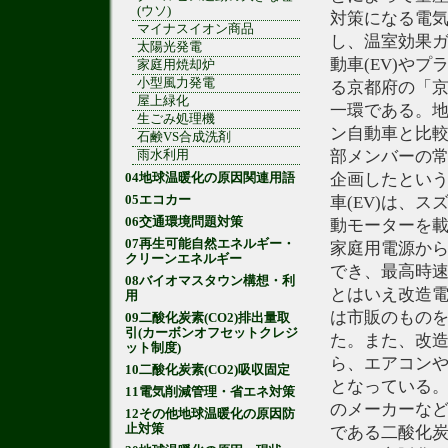
(ウソ)
対策になる電気
マイナスイオン商品
し、温室効果ガ
太陽光発電
動車(EV)や
家庭用焼却炉
小型風力発電
る京都府の「
屋上緑化
一環である。地
生ごみ処理機
ン自動車と比
石鹸VS合成洗剤
部メンバーの常
雨水利用
企画したとい
04地球温暖化の原因関連用語
05エコカー
車(EV)は、
06交通環境問題対策
動モーターを
07再生可能自然エネルギー・
家庭用電源から
クリーンエネルギー
でき、最高時速
08バイオマスタウン構想・利
とはいえ改造電
用
は市販のものを
09二酸化炭素(CO2)排出量取
引(カーボンオフセットクレジ
た。また、改造
ット制度)
ら、エアコン
10二酸化炭素(CO2)吸収固定
となっている
11電気削減管理・省エネ対策
のメーカーな
12その他地球温暖化の原因防
止対策
である二酸化炭