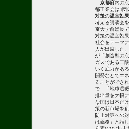
京都府
内の
都工業会は4団
対策
の
温室効
考える講演会
京大学前総長
対策の温室効果
社会をテーマに
人が出席した
が「創造型の
ガスである二酸
いく底力があ
開発などでエネ
ることができれ
で、「地球温暖
排出量を大幅
な国は日本だ
策の新市場を
防止対策への
は義務」と話
炭素(CO2)