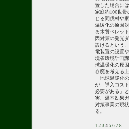
置した場合には
家庭約100世
じる間伐材や
温暖化の原因
る木質ペレッ
因対策の発光
設けるという
電装置の設置
境省環境計画
球温暖化の原
存廃を考える
「地球温暖化
が、導入コス
必要がある」
害、温室効果ガ
対策事業の現
る。
1
2
3
4
5
6
7
8