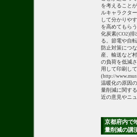
を考えること
ルキャラクタ
して分かりや
を高めてもらう
化炭素(CO2
る。節電や自
防止対策につ
産、輸送など
の負荷を低減
用して印刷し
(http://www.mu
温暖化の原因の
量削減に関す
近の意見やニ
京都府内で地
量削減の講