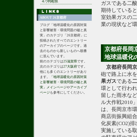
47沖縄県
ガスである二酸
期待していると
室効果ガスの二
ABOUT 26京都府
業の現状など
ブログ「地球温暖化の原因対策
と影響被害・環境問題の嘘と真
実」のカテゴリ「26京都府」に
投稿されたすべてのエントリー
のアーカイブのページです。過
京都府長岡京
去のものから新しいものへ順番
地球温暖化
に並んでいます。
前のカテゴリは
25滋賀県
です。
京都府長岡
次のカテゴリは
27大阪府
です。
他にも多くのエントリーがあり
砲で路上に水
ます。
「地球温暖化の原因対策
果ガス
である
と影響被害・環境問題の嘘と真
実」メインページ
や
アーカイブ
環として行わ
ページ
も参考にしてください。
留した雨水など
ル大作戦201
は、長岡京市
商店街振興組
化炭素(CO2
実施している