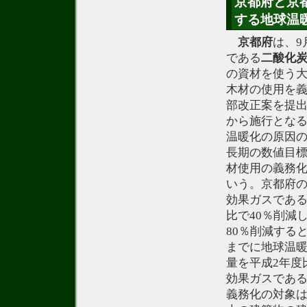
京都府と京都
する地球温
京都府
は、9
である
二酸化
の資材を使う大
木材の使用を
部改正案を提
から施行とな
温暖化の原因の
長期の数値目標
材使用の義務
いう。京都府
効果ガスである
比で40％削減
80％削減する
までに地球温暖
量を平成2年度
効果ガスである
義務化の対象は