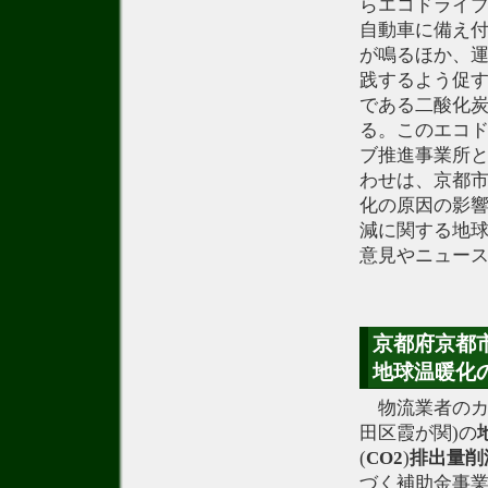
らエコドライ
自動車に備え
が鳴るほか、
践するよう促
である二酸化炭
る。このエコ
ブ推進事業所
わせは、京都市役
化の原因の影響
減に関する地
意見やニュー
京都府京都市
地球温暖化の
物流業者のカ
田区霞が関)の
(
CO2
)
排出量
削
づく補助金事