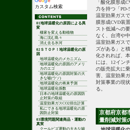
「酸化膜形成C
カスタム検索
力を持つ「PD
温室効果ガスで
膜形成CVD装
01地球温暖化の原因による異
変
スト低減への
棲家を変える動植物
なく、台湾や
海に沈む島々
温室効果ガスで
消え去る氷河
ズがある」と
02ＳＴＯＰ！地球温暖化の原
因
化されれば、本
地球温暖化のメカニズム
には、12インチ
地球温暖化の原因のアメリ
の販売拡大に
カのエゴ
地球温暖化の原因対策の大
害、温室効果ガ
きな嘘(ウソ)
対策事業の現
地球温暖化の将来予測
る。
地球温暖化係数
日本の地球温暖化の原因防
止対策の取組
温室効果ガスCO2排出計算
私にできる地球温暖化の原
京都府京都市
因防止対策
量削減対策
03環境問題関連商品・運動の
真実
クールビズ運動の大きな嘘
地球温暖化