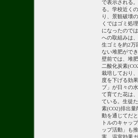
で表示される。
る。学校近く
り、景観破壊
くではゴミ処
になったので
への取組みは
生ゴミを約2万
ない堆肥がで
壁前では、堆
二酸化炭素(C
栽培しており
度を下げる効
ブ」が日々の
て育てた花は
ている。生徒
素(CO2)排
動を通じてだと
トルのキャッ
ップ活動」も
害、温室効果ガ