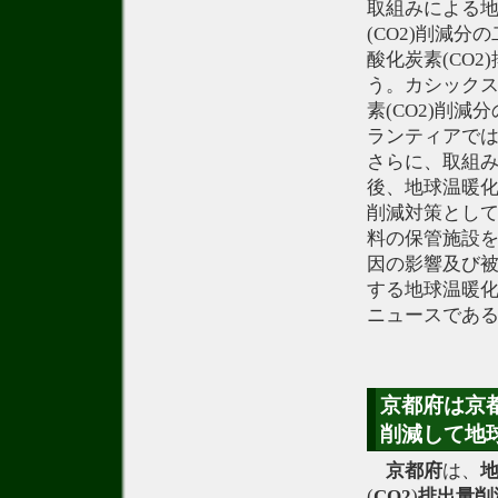
取組みによる
(CO2)削減分
酸化炭素(CO
う。カシック
素(CO2)削減
ランティアで
さらに、取組
後、地球温暖化
削減対策とし
料の保管施設
因の影響及び被
する地球温暖
ニュースであ
京都府は京都
削減して地
京都府
は、
(
CO2
)
排出量
削