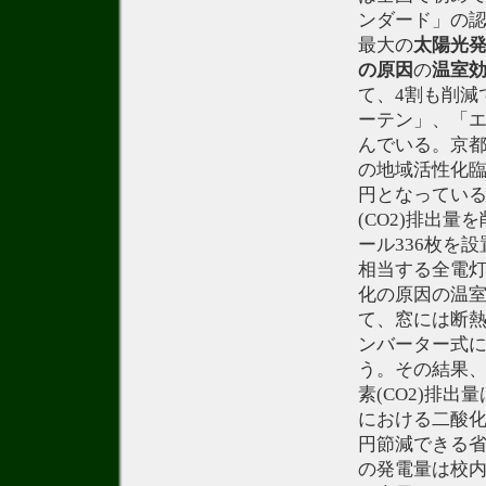
ンダード」の
最大の
太陽光
の原因
の
温室
て、4割も削減
ーテン」、「
んでいる。京
の地域活性化臨
円となってい
(CO2)排出
ール336枚を
相当する全電
化の原因の温室
て、窓には断
ンバーター式
う。その結果
素(CO2)排
における二酸化
円節減できる
の発電量は校内