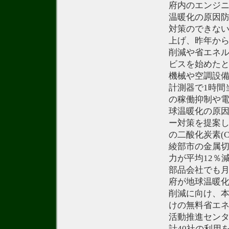
府内のエンジ
温暖化の原因防
対策のできな
上げ、昨年から
削減や省エネ
ビスを始めた
機械や空調設
計測器で1時間
の稼働抑制や
球温暖化の原因
ー対策を提案
の二酸化炭素(
綾部市の金属
力が平均12％
部品会社でも月
府が地球温暖化
削減に向け、
けの無料省エ
活動推進センタ
計40社の利用