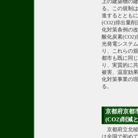
上の建築物の
る。この規制
進するととも
(CO2)排出
化対策条例の
酸化炭素(CO
光発電システ
り、これらの規
都市も既に同
り、実質的に
被害、温室効果
化対策事業の
る。
京都府京都
(CO2)削
京都府立北稜
は全国で初め