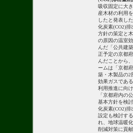
吸収固定に大
産木材の利用
したと発表し
化炭素(CO2
方針の策定と
の原因の温室効
んだ「公共建築
正予定の京都
んだことから
ームは「京都
築・木製品の2
効果ガスである
利用推進に向
「京都府内の
基本方針を検
化炭素(CO2
設定も検討す
れ、地球温暖化
削減対策に貢