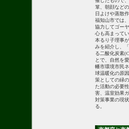
催したもので、
箪、朝顔など
日よけや蒸散
福知山市では
協力してゴー
心も高まってい
本るり子理事
みを紹介し、
る二酸化炭素(
とで、自然を
幡市環境市民
球温暖化の原因
策としての緑
た活動の必要
害、温室効果ガ
対策事業の現
る。