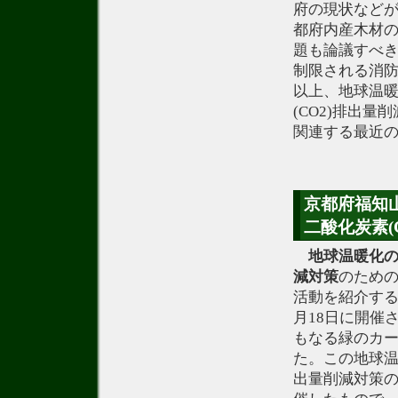
府の現状など
都府内産木材
題も論議すべ
制限される消
以上、地球温
(CO2)排出
関連する最近
京都府福知
二酸化炭素(
地球温暖化
減
対策
のため
活動を紹介す
月18日に開催
もなる緑のカ
た。この地球温
出量削減対策