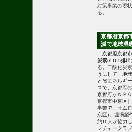
対策事業の現
る。
京都府京都市
減で地球温
京都府京都
炭素
(
CO2
)
排出
る。二酸化炭素
うにして、地球
と省エネルギ
スで、京都府
京都府がＮＰ
京都市中京区
事業で、オムロ
京区)、堀場製
約10人が協力
ンチャークラ