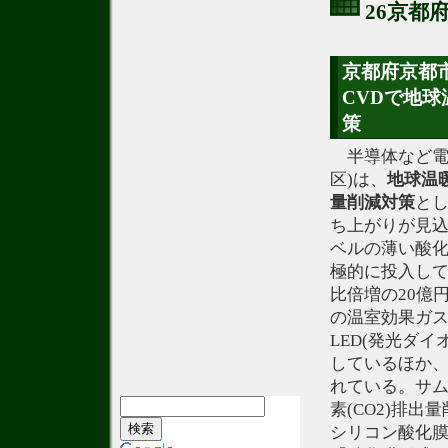
26京都
京都府京都市
CVDで地球
策
半導体など電
区)は、
地球温
量
削減
対策
と
ち上がりが見込
ベルの薄い酸化
極的に投入して
比倍増の20億
の温室効果ガス
LED(発光ダ
しているほか
れている。サ
素(CO2)排出
シリコン酸化膜