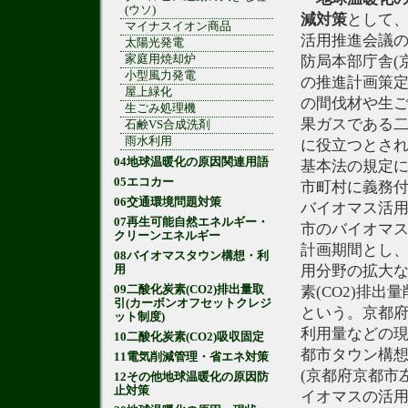
(ウソ)
減
対策
として
マイナスイオン商品
活用推進会議
太陽光発電
家庭用焼却炉
防局本部庁舎(
小型風力発電
の推進計画策
屋上緑化
の間伐材や生
生ごみ処理機
果ガスである二
石鹸VS合成洗剤
雨水利用
に役立つとされ
04地球温暖化の原因関連用語
基本法の規定
05エコカー
市町村に義務付
06交通環境問題対策
バイオマス活
07再生可能自然エネルギー・
市のバイオマス
クリーンエネルギー
計画期間とし
08バイオマスタウン構想・利
用分野の拡大
用
09二酸化炭素(CO2)排出量取
素(CO2)排
引(カーボンオフセットクレジ
という。京都
ット制度)
利用量などの
10二酸化炭素(CO2)吸収固定
都市タウン構
11電気削減管理・省エネ対策
(京都府京都市
12その他地球温暖化の原因防
止対策
イオマスの活