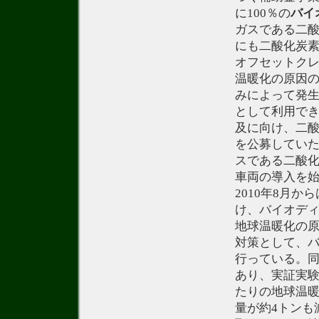
に100％の
バイ
ガスである二酸
にも二酸化炭素
オフセットクレ
温暖化の原因の
みによって発生し
として利用でき
及に向け、二酸
を公募していた
スである二酸化
車両の導入を始
2010年8月
け、バイオデ
地球温暖化の原
対策として、
行っている。同
あり、実証実験
たりの地球温暖
量が約4トンも