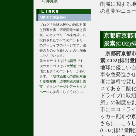
47沖縄県
削減に関する
の意見やニュ
ABOUT 26京都府
ブログ「地球温暖化の原因対策
と影響被害・環境問題の嘘と真
京都府京都
実」のカテゴリ「26京都府」に
投稿されたすべてのエントリー
炭素(CO2
のアーカイブのページです。過
去のものから新しいものへ順番
京都府
京都
に並んでいます。
素
(
CO2
)
排出量
前のカテゴリは
25滋賀県
です。
次のカテゴリは
27大阪府
です。
地球に優しい
他にも多くのエントリーがあり
車を急発進さ
ます。
「地球温暖化の原因対策
者に無料で貸
と影響被害・環境問題の嘘と真
実」メインページ
や
アーカイブ
スである二酸化炭
ページ
も参考にしてください。
ドライブに取
所」の制度を創
市にエコドラ
ッカー配布や
さらに、こう
(CO2)排出