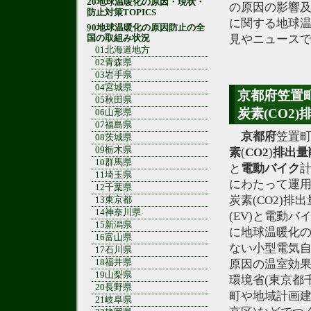
20地球温暖化の原因・現状・
の原因の影響及
防止対策TOPICS
に関する地球
90地球温暖化の原因防止の全
見やニュース
国の取組み状況
01北海道地方
02青森県
03岩手県
04宮城県
京都府笠置
05秋田県
炭素(CO2
06山形県
07福島県
京都府
笠置
08茨城県
09栃木県
素
(
CO2
)
排出量
10群馬県
と
電動バイク
11埼玉県
にわたって運
12千葉県
炭素(CO2)
13東京都
14神奈川県
(EV)と電動
15新潟県
に地球温暖化の
16富山県
ない小型電気自
17石川県
18福井県
原因の温室効果
19山梨県
環境省(東京都
20長野県
町や地域計画建
21岐阜県