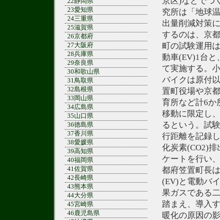
京区)などでつ
22静岡県
23愛知県
究所は「地球温
24三重県
出量削減対策
25滋賀県
するのは、京
26京都府
町の試験運用は
27大阪府
28兵庫県
動車(EV)1
29奈良県
て実施する。小
30和歌山県
バイクは原付
31鳥取県
32島根県
置町役場や京
33岡山県
育所など計6か
34広島県
移動に限定し
35山口県
るという。試験
36徳島県
37香川県
行距離を記録
38愛媛県
化炭素(CO2
39高知県
ケートを行い
40福岡県
41佐賀県
都府笠置町長
42長崎県
(EV)と電動
43熊本県
果ガスである二
44大分県
踏まえ、導入
45宮崎県
46鹿児島県
暖化の原因の影