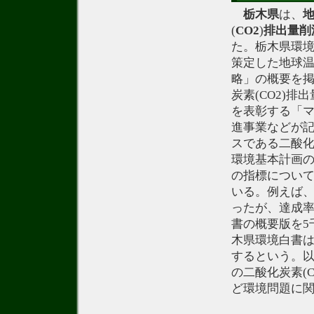
栃木県
は、
(
CO2
)
排出量
削
た。栃木県環境
策定した地球
略」の概要を
炭素(CO2)
を表彰する「
進事業などが
スである二酸化
環境基本計画の
の指標について
いる。例えば、
ったが、達成率
書の概要版を5
木県環境白書は
するという。
の二酸化炭素(
ど環境問題に