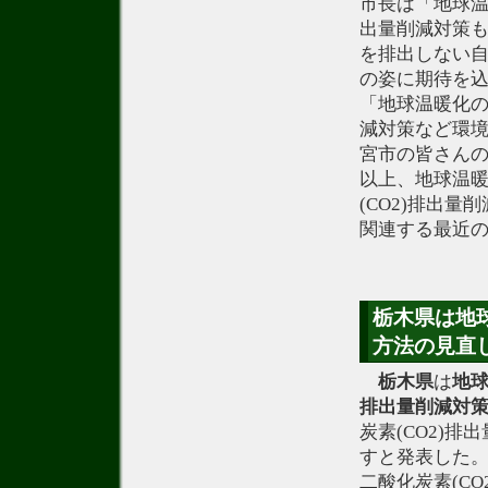
市長は「地球温
出量削減対策も
を排出しない
の姿に期待を
「地球温暖化の
減対策など環
宮市の皆さん
以上、地球温
(CO2)排出
関連する最近
栃木県は地球
方法の見直
栃木県
は
地
排出量
削減
対
炭素(CO2)
すと発表した。
二酸化炭素(C