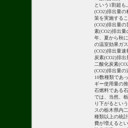
という1割超も
(CO2)排出
策を実施する
(CO2)排出
素(CO2)排
年、夏から秋
の温室効果ガス
(CO2)排出
炭素(CO2)
二酸化炭素(C
(CO2)排出
10数種類であ
ギー使用量の
石燃料である
では、当然、
り下がるとい
スの栃木県内二
種類以上の統
費が増えると