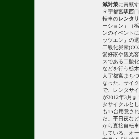
減
対策
に貢献
Ｒ宇都宮駅西
転車の
レンタ
ーション」（
ンのイベント
ッツエン」の
二酸化炭素(C
愛好家や観光
スである二酸化
などを行う栃木
人宇都宮まちづ
なった。サイク
で、レンタサ
が2012年3
タサイクルと
も15台用意さ
だ。平日夜な
から直接自転
している。オ