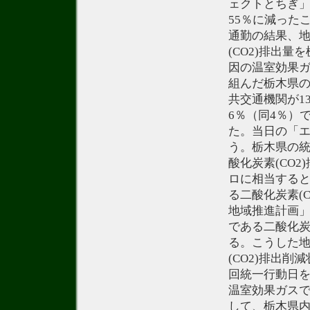
ェクトとちぎ」
55％に減った
通勤の結果、
(CO2)排出
因の温室効果ガ
組んだ栃木県
共交通機関が1
6％（同4％）
た。当日の「エ
う。栃木県の
酸化炭素(CO2
ロに相当する
る二酸化炭素(
地域推進計画」
である二酸化炭
る。こうした
(CO2)排出
回統一行動日
温室効果ガスで
して、栃木県