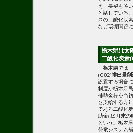
え、要望も多
と話している
スの二酸化炭素
など環境問題
栃木県は太
二酸化炭素(
栃木県
では
(
CO2
)
排出量
削
設置する場合
制度が栃木県
補助金枠を当初予
を支給する方
である二酸化炭
助金は9月末の
という。栃木県
発電システム補