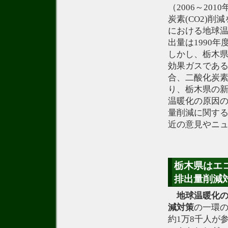
（2006～201
炭素(CO2)
における地球温
出量は1990
しかし、栃木
効果ガスである
合、二酸化炭素
り、栃木県の
温暖化の原因の
量削減に関す
近の意見やニ
栃木県はエコ
排出量削減
地球温暖化
減
対策
の一環の
約1万8千人が