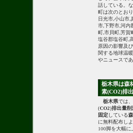
話している。
町は次のとおり
日光市,小山市,
市,下野市,河内
町,市貝町,芳賀
塩谷郡塩谷町,
原因の影響及び
関する地球温
やニュースで
栃木県は森
素(CO2)
栃木県
では
(
CO2
)
排出量
削
固定
している
に無料配布し
100脚を大幅