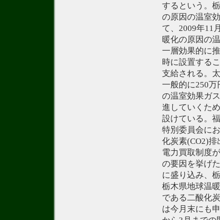
するという。
の原因の温室効
て、2009年
暖化の原因の温
一層効果的に
時に設置するこ
支給される。
一般的に250
の温室効果ガス
進していくた
設けている。
特別委員会に
化炭素(CO2
電力買取制度
の要因を挙げ
に盛り込み、
栃木県地球温
である二酸化炭
は今月末にも申請