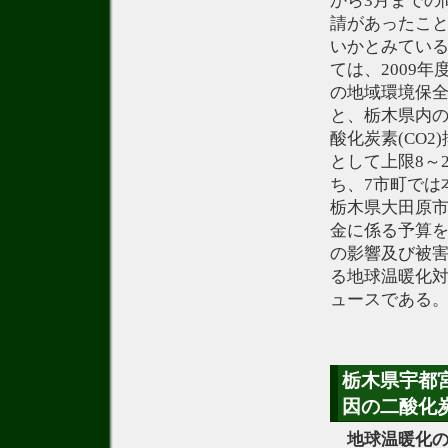
から3月までの
請があったこ
いかとみてい
ては、2009
の地域環境保
と、栃木県内の
酸化炭素(CO
として上限8～
ち、7市町では
栃木県大田原市
金に係る予算
の影響及び被害
る地球温暖化
ュースである
栃木県宇都
因の二酸化炭
地球温暖化