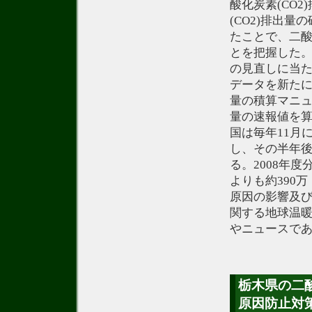
酸化炭素(CO
(CO2)排出量
たことで、二酸
とを把握した。
の見直しに当
データを新たに
量の積算マニュ
量の速報値を
国は毎年11月
し、その半年後
る。2008年
よりも約390
原因の影響及び
関する地球温
やニュースで
栃木県の二酸
原因防止対