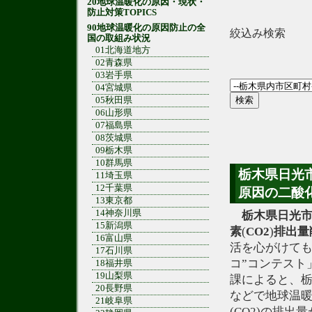
20地球温暖化の原因・現状・
防止対策TOPICS
90地球温暖化の原因防止の全
絞込み検索
国の取組み状況
01北海道地方
02青森県
03岩手県
04宮城県
05秋田県
06山形県
07福島県
08茨城県
09栃木県
10群馬県
栃木県日光
11埼玉県
12千葉県
原因の二酸化
13東京都
14神奈川県
栃木県
日光
15新潟県
素
(
CO2
)
排出量
16富山県
活を心がけても
17石川県
コ”コンテスト
18福井県
19山梨県
課によると、
20長野県
などで地球温
21岐阜県
(CO2)の排