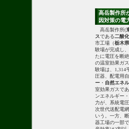
高岳製作所が
因対策の電
高岳製作所(
ス
である
二酸
市工場（
栃木
験場が完成し
たに電圧を断
の温室効果ガス
験場は、1,3
圧器、配電用
ー
・
自然エネ
室効果ガスであ
ンエネルギー
力が、系統電
次世代送配電
いう。一方、
器工場の一部