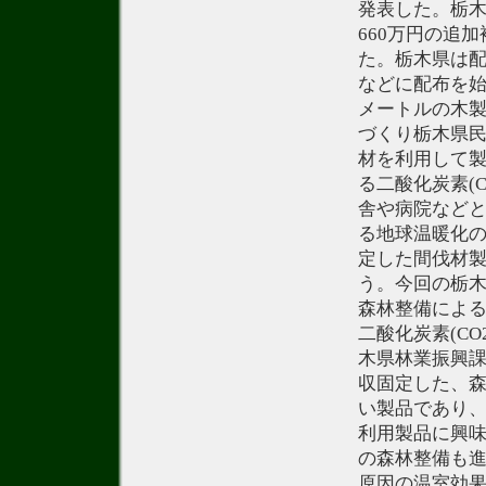
発表した。栃
660万円の追
た。栃木県は配
などに配布を始
メートルの木
づくり栃木県
材を利用して
る二酸化炭素(
舎や病院などと
る地球温暖化の
定した間伐材
う。今回の栃
森林整備によ
二酸化炭素(C
木県林業振興課
収固定した、
い製品であり
利用製品に興
の森林整備も
原因の温室効果