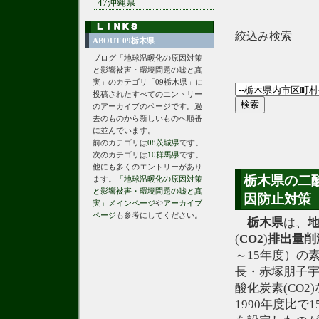
47沖縄県
絞込み検索
ABOUT 09栃木県
ブログ「地球温暖化の原因対策
と影響被害・環境問題の嘘と真
実」のカテゴリ「09栃木県」に
投稿されたすべてのエントリー
のアーカイブのページです。過
去のものから新しいものへ順番
に並んでいます。
前のカテゴリは
08茨城県
です。
次のカテゴリは
10群馬県
です。
他にも多くのエントリーがあり
栃木県の二酸
ます。
「地球温暖化の原因対策
と影響被害・環境問題の嘘と真
因防止対策
実」メインページ
や
アーカイブ
ページ
も参考にしてください。
栃木県
は、
(
CO2
)
排出量
削
～15年度）の
長・赤塚朋子
酸化炭素(CO
1990年度比