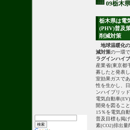
09栃木
栃木県は電
(PHV)普
削減対策
地球温暖化
減
対策
の一環
ラグインハイ
産業省(東京都
募したと発表
室効果ガスであ
性を生かし、日
ンハイブリッド
電気自動車(E
開発を図ること
15％を電気自動
普及目標も掲
素(CO2)排