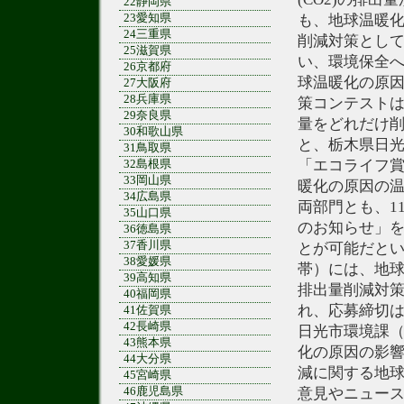
22静岡県
23愛知県
も、地球温暖化
24三重県
削減対策とし
25滋賀県
い、環境保全
26京都府
球温暖化の原因
27大阪府
28兵庫県
策コンテスト
29奈良県
量をどれだけ削
30和歌山県
と、栃木県日
31鳥取県
「エコライフ賞
32島根県
33岡山県
暖化の原因の温
34広島県
両部門とも、1
35山口県
のお知らせ」
36徳島県
37香川県
とが可能だと
38愛媛県
帯）には、地球
39高知県
排出量削減対
40福岡県
れ、応募締切は
41佐賀県
42長崎県
日光市環境課
43熊本県
化の原因の影響
44大分県
減に関する地
45宮崎県
46鹿児島県
意見やニュー