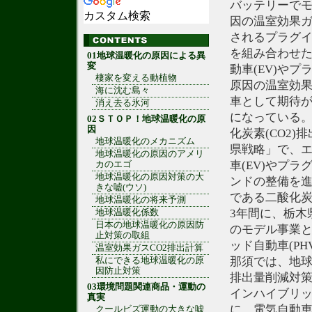
バッテリーで
カスタム検索
因の温室効果ガ
されるプラグイ
を組み合わせ
01地球温暖化の原因による異
変
動車(EV)や
棲家を変える動植物
原因の温室効果
海に沈む島々
車として期待
消え去る氷河
になっている
02ＳＴＯＰ！地球温暖化の原
因
化炭素(CO2
地球温暖化のメカニズム
県戦略」で、
地球温暖化の原因のアメリ
車(EV)やプ
カのエゴ
地球温暖化の原因対策の大
ンドの整備を
きな嘘(ウソ)
である二酸化炭素
地球温暖化の将来予測
3年間に、栃木
地球温暖化係数
日本の地球温暖化の原因防
のモデル事業と
止対策の取組
ッド自動車(P
温室効果ガスCO2排出計算
那須では、地球
私にできる地球温暖化の原
因防止対策
排出量削減対策
03環境問題関連商品・運動の
インハイブリッ
真実
に、電気自動車
クールビズ運動の大きな嘘