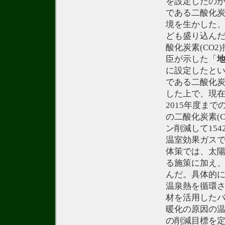
を設定したの
である二酸化炭
境を生かした
ども盛り込ん
酸化炭素(CO2
臣が示した「
に設定したとい
である二酸化炭素
した上で、現在
2015年度まで
の二酸化炭素(C
ン削減して15
温室効果ガスで
体策では、太
る施策に加え
んだ。具体的
温泉熱を循環
材を活用した
暖化の原因の温
の削減目標を