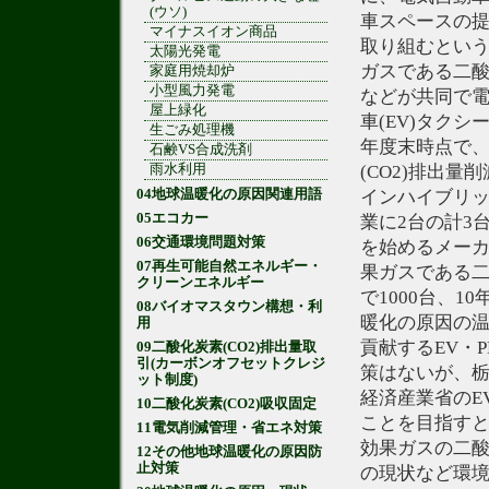
(ウソ)
車スペースの
マイナスイオン商品
取り組むとい
太陽光発電
ガスである二酸
家庭用焼却炉
小型風力発電
などが共同で電
屋上緑化
車(EV)タク
生ごみ処理機
年度末時点で
石鹸VS合成洗剤
雨水利用
(CO2)排出
04地球温暖化の原因関連用語
インハイブリッ
05エコカー
業に2台の計3
06交通環境問題対策
を始めるメー
07再生可能自然エネルギー・
果ガスである二
クリーンエネルギー
で1000台、
08バイオマスタウン構想・利
暖化の原因の温
用
貢献するEV・
09二酸化炭素(CO2)排出量取
引(カーボンオフセットクレジ
策はないが、
ット制度)
経済産業省のE
10二酸化炭素(CO2)吸収固定
ことを目指す
11電気削減管理・省エネ対策
効果ガスの二酸
12その他地球温暖化の原因防
止対策
の現状など環