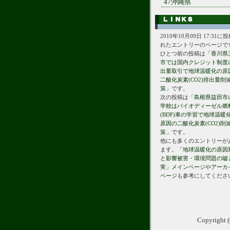
47沖縄県
2010年10月09日 17:31に
れたエントリーのページで
ひとつ前の投稿は「
香川県
市では国内クレジット制度
出量取引で地球温暖化の原
二酸化炭素(CO2)排出量削
策
」です。
次の投稿は「
島根県益田市
学校はバイオディーゼル燃
(BDF)車の学習で地球温暖
原因の二酸化炭素(CO2)削
策
」です。
他にも多くのエントリーが
ます。
「地球温暖化の原因
と影響被害・環境問題の嘘
実」メインページ
や
アーカ
ページ
も参考にしてくださ
Copyrig