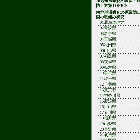
20地球温暖化の原因・
防止対策TOPICS
90地球温暖化の原因防
国の取組み状況
01北海道地方
02青森県
03岩手県
04宮城県
05秋田県
06山形県
07福島県
08茨城県
09栃木県
10群馬県
11埼玉県
12千葉県
13東京都
14神奈川県
15新潟県
16富山県
17石川県
18福井県
19山梨県
20長野県
21岐阜県