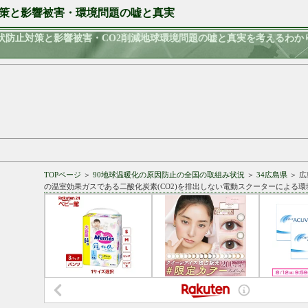
策と影響被害・環境問題の嘘と真実
状防止対策と影響被害・CO2削減地球環境問題の嘘と真実を考えるわか
TOPページ
＞
90地球温暖化の原因防止の全国の取組み状況
＞
34広島県
＞ 
の温室効果ガスである二酸化炭素(CO2)を排出しない電動スクーターによる