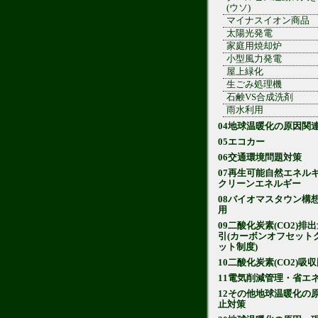
(ウソ)
マイナスイオン商品
太陽光発電
家庭用焼却炉
小型風力発電
屋上緑化
生ごみ処理機
石鹸VS合成洗剤
雨水利用
04地球温暖化の原因関
05エコカー
06交通環境問題対策
07再生可能自然エネル
クリーンエネルギー
08バイオマスタウン構
用
09二酸化炭素(CO2)排
引(カーボンオフセット
ット制度)
10二酸化炭素(CO2)吸
11電気削減管理・省エ
12その他地球温暖化の
止対策