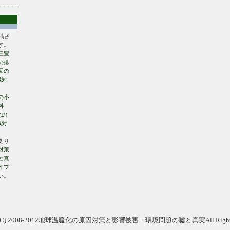
投稿さ
す。
三豊
の排
因の
減対
の小
料
化の
減対
あり
対策
と真
イブ
い。
ht (C) 2008-2012地球温暖化の原因対策と影響被害・環境問題の嘘と真実All Rights R