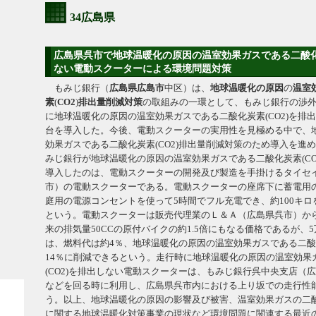
34広島県
広島県呉市で地球温暖化の原因の温室効果ガスである二酸化炭
ない電動スクーターによる環境問題対策
もみじ銀行（
広島県
広島市
中区）は、
地球温暖化の原因
の
温室
素
(
CO2
)
排出量
削減
対策
の取組みの一環として、もみじ銀行の渉
に地球温暖化の原因の温室効果ガスである二酸化炭素(CO2)を排
台を導入した。今後、電動スクーターの実用性を見極める中で、
効果ガスである二酸化炭素(CO2)排出量削減対策のため導入を進
みじ銀行が地球温暖化の原因の温室効果ガスである二酸化炭素(CO
導入したのは、電動スクーターの開発及び製造を手掛けるタイセ
市）の電動スクーターである。電動スクーターの座席下に蓄電用
庭用の電源コンセントを使って5時間でフル充電でき、約100キ
という。電動スクーターは販売代理業のＬ＆Ａ（広島県呉市）から
来の排気量50CCの原付バイクの約1.5倍にもなる価格であるが、
は、燃料代は約4％、地球温暖化の原因の温室効果ガスである二酸化
14％に削減できるという。走行時に地球温暖化の原因の温室効果
(CO2)を排出しない電動スクーターは、もみじ銀行呉中央支店（
などを回る時に利用し、広島県呉市内における上り坂での走行性
う。以上、地球温暖化の原因の影響及び被害、温室効果ガスの二酸化
に関する地球温暖化対策事業の現状など環境問題に関連する最近