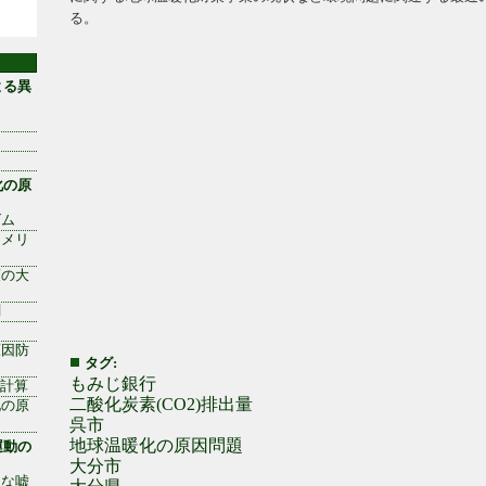
る。
よる異
化の原
ズム
アメリ
策の大
測
原因防
タグ:
もみじ銀行
出計算
二酸化炭素(CO2)排出量
化の原
呉市
地球温暖化の原因問題
運動の
大分市
きな嘘