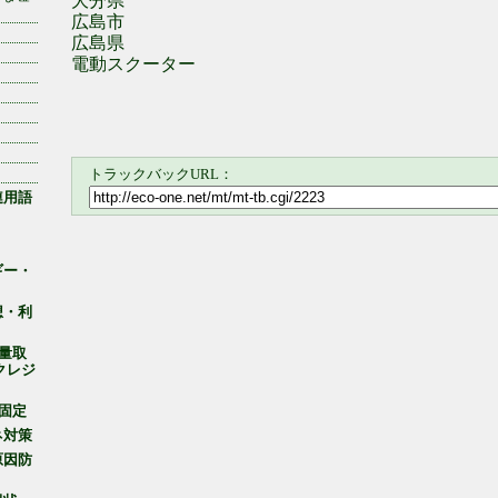
大分県
広島市
広島県
電動スクーター
トラックバックURL：
連用語
ギー・
想・利
出量取
クレジ
収固定
ネ対策
原因防