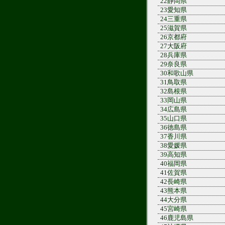
22静岡県
23愛知県
24三重県
25滋賀県
26京都府
27大阪府
28兵庫県
29奈良県
30和歌山県
31鳥取県
32島根県
33岡山県
34広島県
35山口県
36徳島県
37香川県
38愛媛県
39高知県
40福岡県
41佐賀県
42長崎県
43熊本県
44大分県
45宮崎県
46鹿児島県