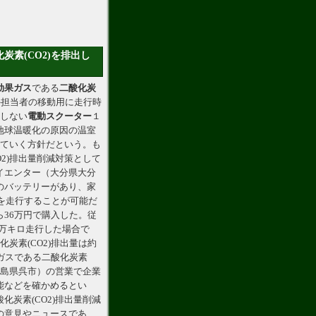
素(CO2)を排出し
効果ガス
である
二酸化炭
外担当者の移動用に走行時
出しない
電動スクーター
１
地球温暖化の原因の温室
めていく方針だという。も
2)排出量削減対策として
イエンター（大分県大分
のバッテリーがあり、家
ロを走行することが可能だ
36万円で購入した。従
5万キロ走行した場合で
炭素(CO2)排出量は約
ガスである二酸化炭素
広島県呉市）の営業で企業
能などを確かめるとい
炭素(CO2)排出量削減
の意見やニュースであ