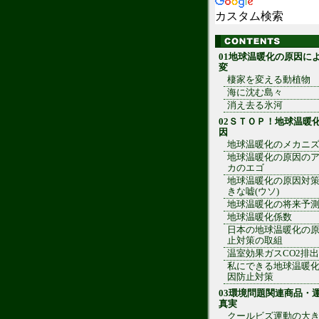
カスタム検索
01地球温暖化の原因に
変
棲家を変える動植物
海に沈む島々
消え去る氷河
02ＳＴＯＰ！地球温暖
因
地球温暖化のメカニ
地球温暖化の原因の
カのエゴ
地球温暖化の原因対
きな嘘(ウソ)
地球温暖化の将来予
地球温暖化係数
日本の地球温暖化の
止対策の取組
温室効果ガスCO2排
私にできる地球温暖
因防止対策
03環境問題関連商品・
真実
クールビズ運動の大