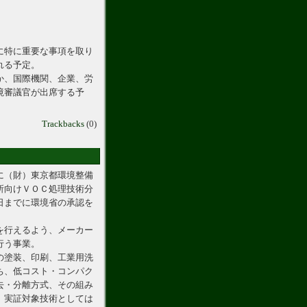
に特に重要な事項を取り
れる予定。
か、国際機関、企業、労
境審議官が出席する予
Trackbacks
(0)
に（財）東京都環境整備
所向けＶＯＣ処理技術分
日までに環境省の承認を
を行えるよう、メーカー
行う事業。
の塗装、印刷、工業用洗
ち、低コスト・コンパク
去・分離方式、その組み
。実証対象技術としては