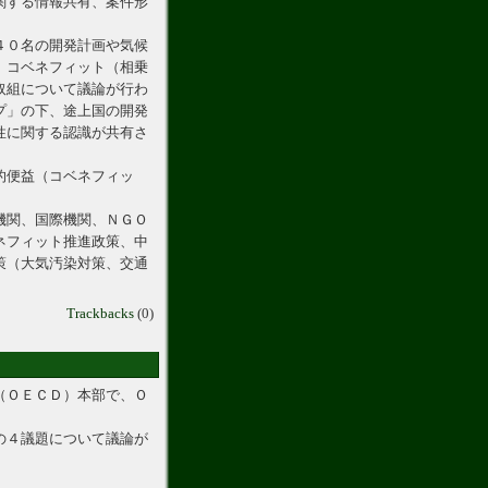
関する情報共有、案件形
４０名の開発計画や気候
、コベネフィット（相乗
取組について議論が行わ
プ」の下、途上国の開発
性に関する認識が共有さ
的便益（コベネフィッ
機関、国際機関、ＮＧＯ
ネフィット推進政策、中
策（大気汚染対策、交通
Trackbacks
(0)
（ＯＥＣＤ）本部で、Ｏ
の４議題について議論が