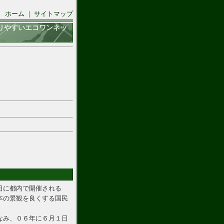
ホーム
｜
サイトマップ
りやすいエコワンネッ
日に都内で開催される
本の景観を良くする国民
なみ、０６年に６月１日