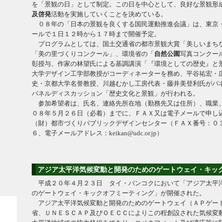
を「景観の日」として制定。この日を中心として、良好な景観形
及啓発
活動を実施していくことを決めている。
０８年の「日本の景観を良くする国民運動推進会議」は、東京
ールで１日１２時から１７時まで開催予定。
プログラムとしては、国土交通省の都市景観大賞「美しいまち
「美の里づくりコンクール」、環境省の「
自然公園
写真コンクー
彰授与、作家の林望氏による基調講演「『環境としての歴史』と
大学デザイン工学部教授がコーディネーターを務め、平谷祐宏・
史・京都大学名誉教授、川越むかし工房代表・藤井美登利氏がパ
パネルディスカッション「歴史文化と景観」が行われる。
参加希望者は、氏名、連絡先所在地（勤務先又は住所）、職業
０８年５月２６日（必着）までに、ＦＡＸ又は電子メールで申し
（財）都市づくりパブリックデザインセンター（ＦＡＸ番号：０
６、電子メールアドレス：keikan@udc.or.jp）
アジア太平洋気候変動と開発のためのゲートウェイ・キッ
平成２０年４月２３日 タイ・バンコクにおいて「アジア太平
のゲートウェイ・キックオフミーティング」が開催された。
アジア太平洋気候変動と開発のためのゲートウェイ（ＡＰゲー
省、ＵＮＥＳＣＡＰ及びＯＥＣＣによりこの程創設された気候変