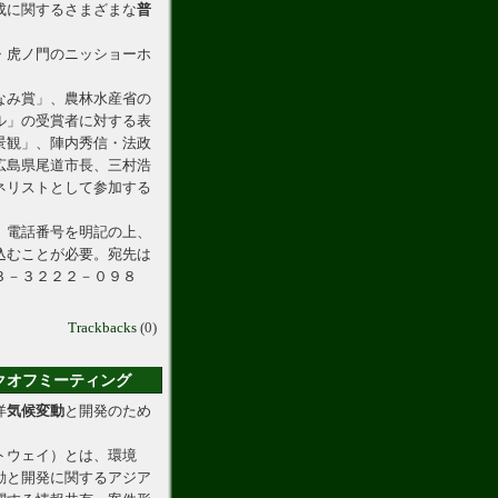
成に関するさまざまな
普
・虎ノ門のニッショーホ
なみ賞」、農林水産省の
ル」の受賞者に対する表
景観」、陣内秀信・法政
広島県尾道市長、三村浩
ネリストとして参加する
、電話番号を明記の上、
込むことが必要。宛先は
３－３２２２－０９８
Trackbacks
(0)
クオフミーティング
洋
気候変動
と開発のため
トウェイ）とは、環境
動と開発に関するアジア