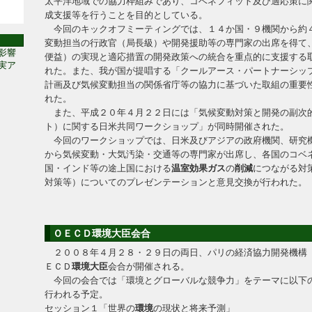
太平洋地域での協力枠組みであり、コベネフィット及び適応策に
成支援等を行うことを目的としている。
今回のキックオフミーティングでは、１４か国・９機関から約
変動担当の行政官（局長級）や開発援助等の専門家の出席を得て
影響
便益）の実現と適応措置の開発政策への統合を重点的に支援する
実ア
れた。また、我が国が提唱する「クールアース・パートナーシッ
計画及び気候変動担当の関係省庁等の協力に基づいた取組の重要
れた。
また、平成２０年４月２２日には「気候変動対策と開発の副次
ト）に関する日米共同ワークショップ」が同時開催された。
今回のワークショップでは、日米及びアジアの政府機関、研究
から気候変動・大気汚染・交通等の専門家が出席し、各国のコベ
国・インド等の途上国における
温室効果ガス
の
削減
につながる対
対策等）についてのプレゼンテーションと意見交換が行われた。
ＯＥＣＤ環境大臣会合
２００８年４月２８・２９日の両日、パリの経済協力開発機構
ＥＣＤ
環境大臣
会合が開催される。
今回の会合では「環境とグローバルな競争力」をテーマに以下
行われる予定。
セッション１「世界の
環境
の現状と将来予測」