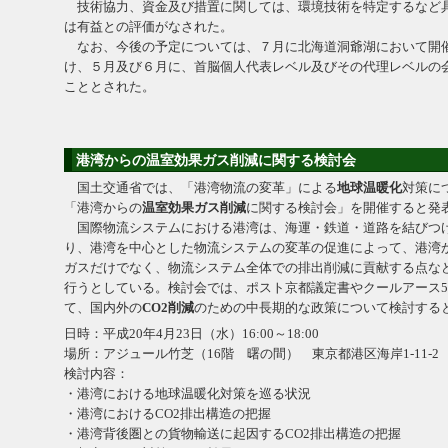
技術協力、資金及び措置に関しては、環境技術を特定するなど
は有益との評価がなされた。
なお、今後の予定については、７月に北海道洞爺湖において開
け、５月及び６月に、首脳個人代表レベル及びその代理レベルの
こととされた。
港湾からの温室効果ガス削減に関する検討会
国土交通省では、「港湾物流の変革」による
地球温暖化
対策に
「港湾からの
温室効果ガス削減
に関する検討会」を開催すると発
国際物流システムにおける港湾は、海運・鉄道・道路を結びつ
り、港湾を中心とした物流システムの変革の促進によって、港湾
ガスだけでなく、物流システム全体での排出削減に貢献する点な
行うとしている。検討会では、ポスト京都議定書やクールアース5
て、国内外の
CO2削減
のための中長期的な政策について検討する
日時：平成20年4月23日（水）16:00～18:00
場所：アジュール竹芝（16階 曙の間） 東京都港区海岸1-11-2 TEL：
検討内容：
・港湾における地球温暖化対策を巡る状況
・港湾におけるCO2排出構造の把握
・港湾背後圏との貨物輸送に起因するCO2排出構造の把握