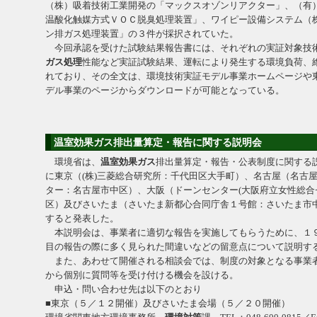
（株）吸着技術工業開発の「マックスオゾンリアクター」、（有
温酸化触媒方式ＶＯＣ脱臭処理装置」、ワイピー設備システム（
ン排ガス処理装置」の３件が採択されていた。
今回承認を受けた試験結果報告書には、それぞれの実証対象技
ガス処理
性能など実証試験結果、運転により発生する環境負荷、
れており、その全文は、環境技術実証モデル事業ホームページや
デル事業のページからダウンロードが可能となっている。
温室効果ガス排出量算定・報告に関する説明会
環境省は、
温室効果ガス
排出量算定・報告・公表制度に関する
に東京（(株)三菱総合研究所：千代田区大手町）、名古屋（名古
ター：名古屋市中区）、大阪（ドーンセンター(大阪府立女性総合
区）及びさいたま（さいたま新都心合同庁舎１号館：さいたま市
すると発表した。
本説明会は、事業者に適切な報告を実施してもらうために、１
目の報告の際に多く見られた間違いなどの留意点について説明す
また、あわせて開催される相談会では、制度の対象となる事業
から個別に質問等を受け付ける機会を設ける。
申込・問い合わせ先は以下のとおり
■東京（５／１２開催）及びさいたま会場（５／２０開催）