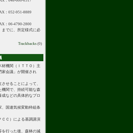
X：048-600-0517
052-951-8889
06-4790-2800
）までに、所定様式に必
Trackbacks
(0)
議
木材機関（ＩＴＴＯ）主
門家会議」が開催され
立させることによって、
た機関で、持続可能な森
養成などの具体的なプロ
家、国連気候変動枠組条
ＰＣＣ）による基調講演
等を行った後、森林の減