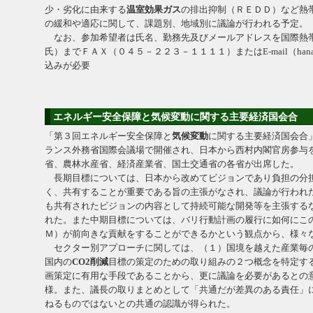
少・劣化に由来する
温室効果ガス
の排出抑制（ＲＥＤＤ）など熱
の緩和や適応に関して、課題別、地域別に議論が行われる予定。
なお、参加希望者は氏名、勤務先及びメールアドレスを国際熱
氏）までＦＡＸ（０４５－２２３－１１１１）またはE-mail（hanawa@
込みが必要
エネルギー安全保障と気候変動に関する主要経済国会合
「第３回エネルギー安全保障と
気候変動
に関する主要経済国会合
ランス外務省国際会議場で開催され、日本から西村内閣官房参与
省、農林水産省、経済産業省、国土交通省の各省が出席した。
長期目標については、日本から改めてビジョンであり負担の分
く、共有することが重要である旨の主張がなされ、議論が行われ
も共有されたビジョンの内容として持続可能な開発等を主張する
れた。また中期目標については、バリ行動計画の履行に如何にこ
Ｍ）が前向きな貢献をすることができるかという観点から、様々
セクター別アプローチに関しては、（１）国境を越えた産業毎
国内の
CO2削減
目標の策定のための取り組みの２つ概念を特定す
画策定に有用な手段であることから、更に議論を必要があるとの
様。また、議長の取りまとめとして「共通だが差異のある責任」
ねるものではないとの共通の認識が得られた。