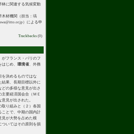
帯林に関連する気候変動
帯木材機関（担当：塙
itto.or.jp）による申
Trackbacks
(0)
」がフランス・パリのフ
をはじめ、
環境省
、外務
担を決めるものではな
た結果、長期目標以外に
などの多様な意見が出さ
の主要経済国会合（ＭＥ
な意見が出された。
の取り組みと（２）各国
ることで、中期の国内計
意見が大勢を占めた模
についてはその原則を損