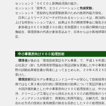
セッション２「ＯＥＣＤと新興経済国の協力」
セッション３「競争力、エコイノベーションと
気候変動
」
セッション４「意欲的な気候変動政策のための政府内協力強化」
日本によりリードスピーチが行われるセッション４は、政治的
上げる特別セッションであり、結果は６月の閣僚理事会に報告さ
参加者はＯＥＣＤ加盟３０か国と非加盟国１０か国の閣僚のほ
働組合、環境団体の代表が参加見込みで、日本からは小島地球環
定。
中小事業所向けＶＯＣ処理技術
環境省
が進める「環境技術実証モデル事業」で、平成１９年度
公社及び（財）九州環境管理協会が実証試験を実施した中小事業
野の試験結果報告書が両者によってまとめられ、２０年４月２５
受けた。
環境技術
実証モデル事業はエンドユーザーが安心して技術採用
側ではなく第３者が試行的に環境技術の効果について実証評価を
今回評価対象とした中小事業所向けＶＯＣ処理技術とは、中小
浄、クリーニング工場などから排出されるＶＯＣの処理技術のう
ト、メンテナンスが容易で、商業的に利用可能な、分解方式、除
合わせ方式の技術か臭気物質の除去を目的としたＶＯＣ処理技術