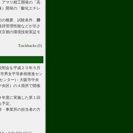
）アマリ精工開発の「高
株）開発の「酸化エチレ
術の概要、試験条件、
排
維持管理性能などが示さ
東京都の環境技術実証モ
Trackbacks
(0)
説明会を平成２０年５月
屋市男女平等参画推進セン
センター)：大阪市中央
中央区）の４箇所で開催
９年度に実施した第１回
る予定。
者・事業所の担当者の方