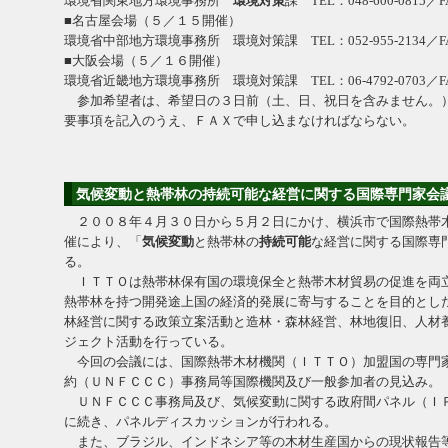
環境省関東地方環境事務所
環境対策
課 TEL：048-600-0815／FA
■名古屋会場（５／１５開催）
環境省中部地方環境事務所 環境対策課 TEL：052-955-2134／FAX：
■大阪会場（５／１６開催）
環境省近畿地方環境事務所 環境対策課 TEL：06-4792-0703／FAX：
参加希望者は、希望日の３日前（土、日、祝日を含みません。
要事項を記入のうえ、ＦＡＸで申し込まなければならない。
気候変動と熱帯林の持続可能な経営に関する国際専門家会
２００８年４月３０日から５月２日にかけ、横浜市で国際熱帯
催により、「
気候変動
と熱帯林の
持続可能
な経営に関する国際専
る。
ＩＴＴＯは熱帯林保有国の環境保全と熱帯木材貿易の促進を両
熱帯林を持つ開発途上国の経済的発展に寄与することを目的とし
林経営に関する政策立案活動と造林・森林経営、林地復旧、人材
ジェクト活動を行っている。
今回の会議には、国際熱帯木材機関（ＩＴＴＯ）加盟国の専門
約（ＵＮＦＣＣＣ）事務局等国際機関及び一般参加者の見込み。
ＵＮＦＣＣＣ事務局及び、気候変動に関する政府間パネル（Ｉ
に続き、パネルディスカッションが行われる。
また、ブラジル、インドネシア等の木材生産国からの現状報告