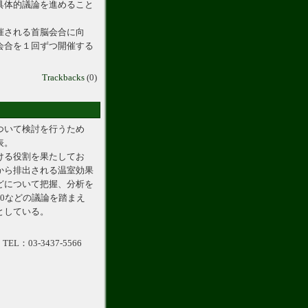
具体的議論を進めること
催される首脳会合に向
会合を１回ずつ開催する
Trackbacks
(0)
ついて検討を行うため
表。
ける役割を果たしてお
から排出される温室効果
どについて把握、分析を
0などの議論を踏まえ
としている。
03-3437-5566