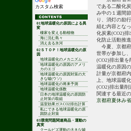
である二酸化炭
カスタム検索
み中の１週間
り、消灯の励
01地球温暖化の原因による異
組む内容とな
変
化炭素(CO2
棲家を変える動植物
海に沈む島々
化防止活動推
消え去る氷河
今夏、京都府大
02ＳＴＯＰ！地球温暖化の原
世帯が参加し
因
地球温暖化のメカニズム
(CO2)排出
地球温暖化の原因のアメリ
温暖化の原因の
カのエゴ
計量が京都府
地球温暖化の原因対策の大
きな嘘(ウソ)
上、地球温暖
地球温暖化の将来予測
(CO2)排出
地球温暖化係数
関連する最近
日本の地球温暖化の原因防
止対策の取組
京都府夏休み
温室効果ガスCO2排出計算
私にできる地球温暖化の原
因防止対策
03環境問題関連商品・運動の
真実
クールビズ運動の大きな嘘