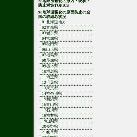
20地球温暖化の原因・現状・
防止対策TOPICS
90地球温暖化の原因防止の全
国の取組み状況
01北海道地方
02青森県
03岩手県
04宮城県
05秋田県
06山形県
07福島県
08茨城県
09栃木県
10群馬県
11埼玉県
12千葉県
13東京都
14神奈川県
15新潟県
16富山県
17石川県
18福井県
19山梨県
20長野県
21岐阜県