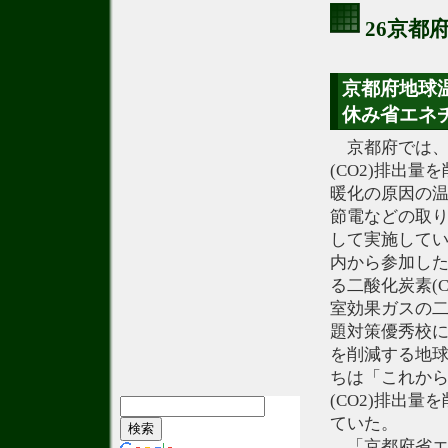
26京都
京都府地球
休み省エネ
京都府では、
(CO2)排出
暖化の原因の温
節電などの取
して実施して
内から参加し
る二酸化炭素(
室効果ガスの二
題対策優秀校に
を削減する地
ちは「これか
(CO2)排出
ていた。
「京都府省エ