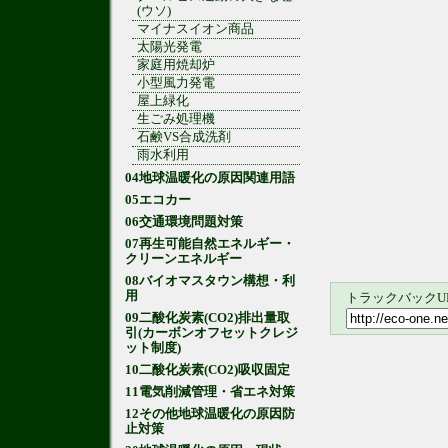
(ウソ)
マイナスイオン商品
太陽光発電
家庭用焼却炉
小型風力発電
屋上緑化
生ごみ処理機
石鹸VS合成洗剤
雨水利用
04地球温暖化の原因関連用語
05エコカー
06交通環境問題対策
07再生可能自然エネルギー・
クリーンエネルギー
08バイオマスタウン構想・利
用
トラックバックU
09二酸化炭素(CO2)排出量取
引(カーボンオフセットクレジ
ット制度)
10二酸化炭素(CO2)吸収固定
11電気削減管理・省エネ対策
12その他地球温暖化の原因防
止対策