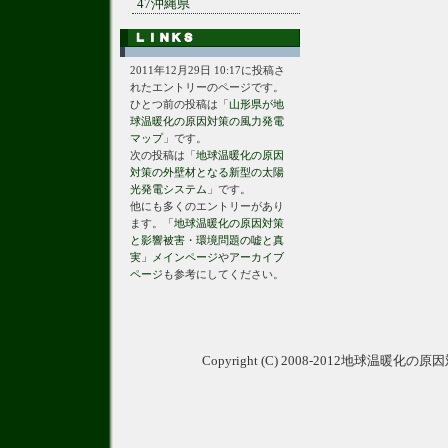
47沖縄県
2011年12月29日 10:17に投稿さ
れたエントリーのページです。
ひとつ前の投稿は「
山形県が地
球温暖化の原因対策の風力発電
マップ
」です。
次の投稿は「
地球温暖化の原因
対策の外壁材となる新型の太陽
光発電システム
」です。
他にも多くのエントリーがあり
ます。
「地球温暖化の原因対策
と影響被害・環境問題の嘘と真
実」メインページ
や
アーカイブ
ページ
も参考にしてください。
Copyright (C) 2008-2012地球温暖化の