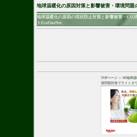
地球温暖化の原因対策と影響被害・環境問題
地球温暖化の原因の現状防止対策と影響被害・CO
トEcoOneNet
TOPページ
＞
90地球
境問題対策でライトダ