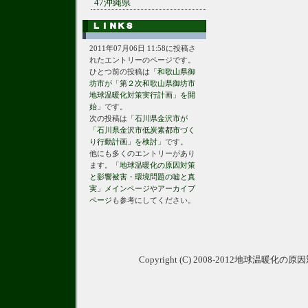
47沖縄県
2011年07月06日 11:58に投稿さ
れたエントリーのページです。
ひとつ前の投稿は「
和歌山県御
坊市が「第２次和歌山県御坊市
地球温暖化対策実行計画」を開
始
」です。
次の投稿は「
石川県金沢市が
「石川県金沢市低炭素都市づく
り行動計画」を検討
」です。
他にも多くのエントリーがあり
ます。
「地球温暖化の原因対策
と影響被害・環境問題の嘘と真
実」メインページ
や
アーカイブ
ページ
も参考にしてください。
Copyright (C) 2008-2012地球温暖化の