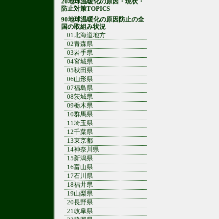
20地球温暖化の原因・現状・
防止対策TOPICS
90地球温暖化の原因防止の全
国の取組み状況
01北海道地方
02青森県
03岩手県
04宮城県
05秋田県
06山形県
07福島県
08茨城県
09栃木県
10群馬県
11埼玉県
12千葉県
13東京都
14神奈川県
15新潟県
16富山県
17石川県
18福井県
19山梨県
20長野県
21岐阜県