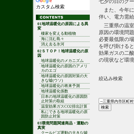
七夕の日のク
カスタム検索
また、今年に
伴い、電力需
01地球温暖化の原因による異
三重県の温室効
変
原因の環境問
棲家を変える動植物
必要最低限の
海に沈む島々
消え去る氷河
を呼び掛ける
02ＳＴＯＰ！地球温暖化の原
効果ガスの二酸
因
の現状など環
地球温暖化のメカニズム
地球温暖化の原因のアメリ
カのエゴ
地球温暖化の原因対策の大
絞込み検索
きな嘘(ウソ)
地球温暖化の将来予測
地球温暖化係数
日本の地球温暖化の原因防
止対策の取組
温室効果ガスCO2排出計算
私にできる地球温暖化の原
因防止対策
03環境問題関連商品・運動の
真実
クールビズ運動の大きな嘘