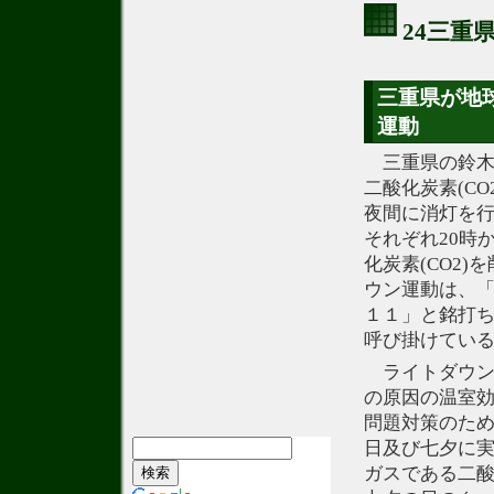
24三重
三重県が地
運動
三重県の鈴木
二酸化炭素(C
夜間に消灯を行
それぞれ20時
化炭素(CO2
ウン運動は、
１１」と銘打
呼び掛けてい
ライトダウン運
の原因の温室効
問題対策のた
日及び七夕に
ガスである二酸