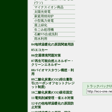
(ウソ)
マイナスイオン商品
太陽光発電
家庭用焼却炉
小型風力発電
屋上緑化
生ごみ処理機
石鹸VS合成洗剤
雨水利用
04地球温暖化の原因関連用語
05エコカー
06交通環境問題対策
07再生可能自然エネルギー・
クリーンエネルギー
08バイオマスタウン構想・利
用
09二酸化炭素(CO2)排出量取
引(カーボンオフセットクレジ
トラックバックU
ット制度)
10二酸化炭素(CO2)吸収固定
11電気削減管理・省エネ対策
12その他地球温暖化の原因防
止対策