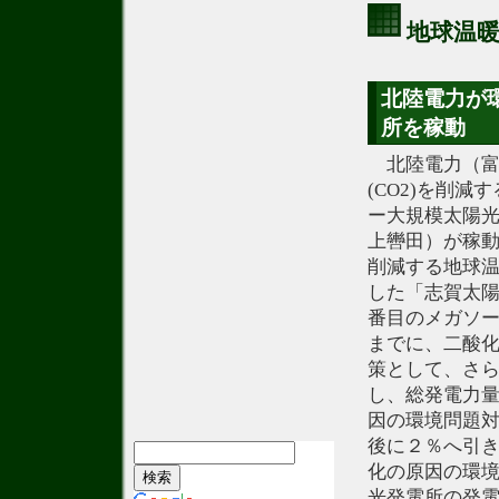
地球温
北陸電力が
所を稼動
北陸電力（富
(CO2)を削
ー大規模太陽
上轡田）が稼動
削減する地球温
した「志賀太
番目のメガソー
までに、二酸化
策として、さ
し、総発電力量
因の環境問題対
後に２％へ引き
化の原因の環
光発電所の発