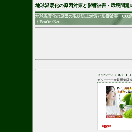
地球温暖化の原因対策と影響被害・環境問題
地球温暖化の原因の現状防止対策と影響被害・CO
トEcoOneNet
TOPページ
＞
02ＳＴ
ガソーラー大規模太陽