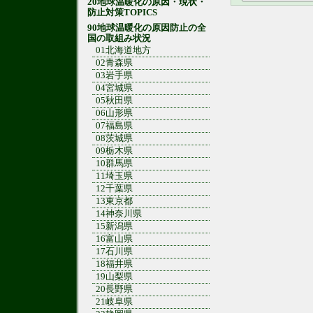
20地球温暖化の原因・現状・
防止対策TOPICS
90地球温暖化の原因防止の全
国の取組み状況
01北海道地方
02青森県
03岩手県
04宮城県
05秋田県
06山形県
07福島県
08茨城県
09栃木県
10群馬県
11埼玉県
12千葉県
13東京都
14神奈川県
15新潟県
16富山県
17石川県
18福井県
19山梨県
20長野県
21岐阜県