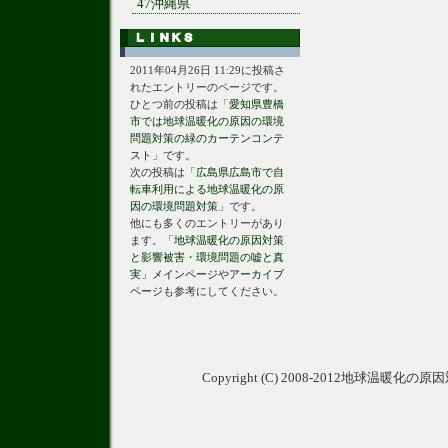
47沖縄県
2011年04月26日 11:29に投稿さ
れたエントリーのページです。
ひとつ前の投稿は「
愛知県豊橋
市では地球温暖化の原因の環境
問題対策の緑のカーテンコンテ
スト
」です。
次の投稿は「
広島県広島市で自
転車利用による地球温暖化の原
因の環境問題対策
」です。
他にも多くのエントリーがあり
ます。
「地球温暖化の原因対策
と影響被害・環境問題の嘘と真
実」メインページ
や
アーカイブ
ページ
も参考にしてください。
Copyright (C) 2008-2012地球温暖化の