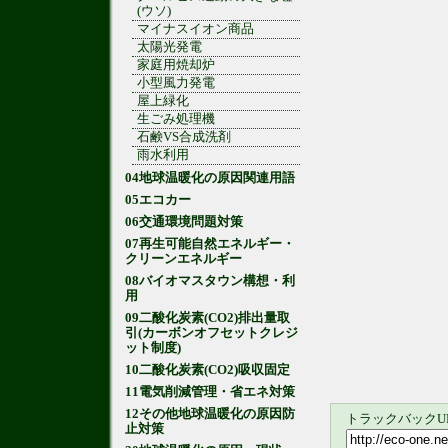
(ウソ)
マイナスイオン商品
太陽光発電
家庭用焼却炉
小型風力発電
屋上緑化
生ごみ処理機
石鹸VS合成洗剤
雨水利用
04地球温暖化の原因関連用語
05エコカー
06交通環境問題対策
07再生可能自然エネルギー・
クリーンエネルギー
08バイオマスタウン構想・利
用
09二酸化炭素(CO2)排出量取
引(カーボンオフセットクレジ
ット制度)
10二酸化炭素(CO2)吸収固定
11電気削減管理・省エネ対策
12その他地球温暖化の原因防
トラックバックU
止対策