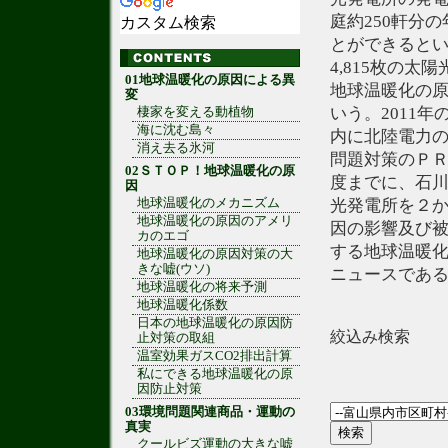
庭約250軒分
カスタム検索
とができると
4,815枚の
01地球温暖化の原因による異
地球温暖化の原
変
いう。2011
棲家を変える動植物
海に沈む島々
内に北陸電力の
消え去る氷河
問題対策のＰＲ
02ＳＴＯＰ！地球温暖化の原
度までに、石
因
地球温暖化のメカニズム
光発電所を２
地球温暖化の原因のアメリ
因の影響及び被
カのエゴ
する地球温暖
地球温暖化の原因対策の大
きな嘘(ウソ)
ニュースであ
地球温暖化の将来予測
地球温暖化係数
日本の地球温暖化の原因防
絞込み検索
止対策の取組
温室効果ガスCO2排出計算
私にできる地球温暖化の原
因防止対策
03環境問題関連商品・運動の
真実
クールビズ運動の大きな嘘