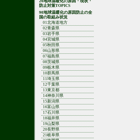
20地球温暖化の原因・現状・
防止対策TOPICS
90地球温暖化の原因防止の全
国の取組み状況
01北海道地方
02青森県
03岩手県
04宮城県
05秋田県
06山形県
07福島県
08茨城県
09栃木県
10群馬県
11埼玉県
12千葉県
13東京都
14神奈川県
15新潟県
16富山県
17石川県
18福井県
19山梨県
20長野県
21岐阜県