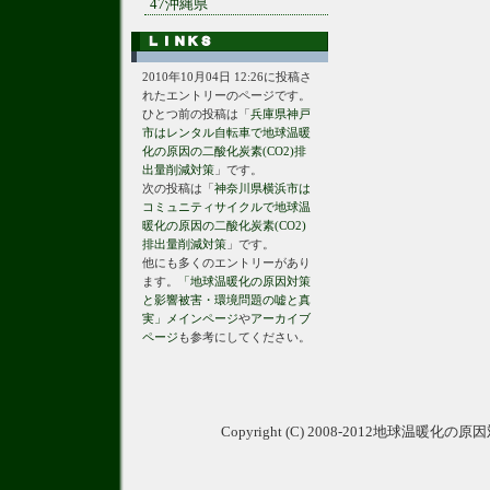
47沖縄県
2010年10月04日 12:26に投稿さ
れたエントリーのページです。
ひとつ前の投稿は「
兵庫県神戸
市はレンタル自転車で地球温暖
化の原因の二酸化炭素(CO2)排
出量削減対策
」です。
次の投稿は「
神奈川県横浜市は
コミュニティサイクルで地球温
暖化の原因の二酸化炭素(CO2)
排出量削減対策
」です。
他にも多くのエントリーがあり
ます。
「地球温暖化の原因対策
と影響被害・環境問題の嘘と真
実」メインページ
や
アーカイブ
ページ
も参考にしてください。
Copyright (C) 2008-2012地球温暖化の