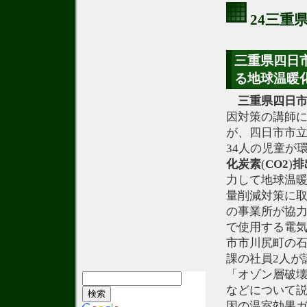
24三重
三重県四日市
る地球温暖
三重県
四日
因対策の講師
が、四日市市立
34人の児童が
化炭素
(
CO2
)
排
力して地球温暖
量削減対策に
の事業所が協
で使用する電
市市川尻町の
課の社員2人が
「オゾン層破
などについて
因の温室効果ガ