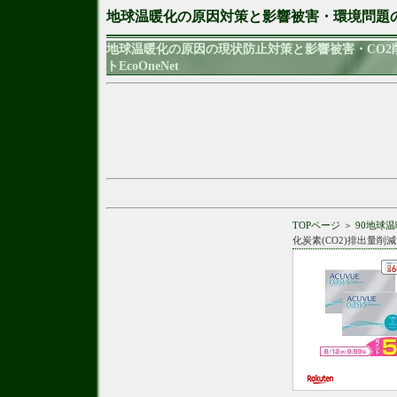
地球温暖化の原因対策と影響被害・環境問題
地球温暖化の原因の現状防止対策と影響被害・CO
トEcoOneNet
TOPページ
＞
90地球
化炭素(CO2)排出量