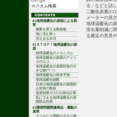
る」などと話
カスタム検索
二酸化炭素(C
メーターの見
01地球温暖化の原因による異
地球温暖化の原
変
排出量削減に
棲家を変える動植物
海に沈む島々
る最近の意見
消え去る氷河
02ＳＴＯＰ！地球温暖化の原
因
地球温暖化のメカニズム
地球温暖化の原因のアメリ
カのエゴ
地球温暖化の原因対策の大
きな嘘(ウソ)
地球温暖化の将来予測
地球温暖化係数
日本の地球温暖化の原因防
止対策の取組
温室効果ガスCO2排出計算
私にできる地球温暖化の原
因防止対策
03環境問題関連商品・運動の
真実
クールビズ運動の大きな嘘