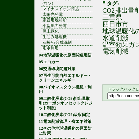
タグ:
(ウソ)
マイナスイオン商品
CO2排出量
太陽光発電
三重県
家庭用焼却炉
四日市市
小型風力発電
地球温暖化
屋上緑化
水道削減
生ごみ処理機
石鹸VS合成洗剤
温室効果ガ
雨水利用
電気削減
04地球温暖化の原因関連用語
05エコカー
06交通環境問題対策
07再生可能自然エネルギー・
クリーンエネルギー
08バイオマスタウン構想・利
トラックバックU
用
09二酸化炭素(CO2)排出量取
引(カーボンオフセットクレジ
ット制度)
10二酸化炭素(CO2)吸収固定
11電気削減管理・省エネ対策
12その他地球温暖化の原因防
止対策