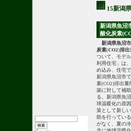
15新潟
新潟県魚沼
酸化炭素(C
新潟県
魚沼
炭素
(
CO2
)
排出
ついて、モデ
利用住宅」は
め込み、住宅
新潟県魚沼市
素(CO2)排
築に対して補
る。新潟県魚
球温暖化の原因
策として新しい
助を行ってい
がなく、夏の
共に地球温暖化