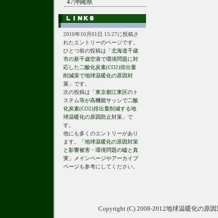
47沖縄県
2010年10月01日 15:27に投稿さ
れたエントリーのページです。
ひとつ前の投稿は「
北海道千歳
市の新千歳空港で環境問題に対
応した二酸化炭素(CO2)排出量
削減策で地球温暖化の原因対
策
」です。
次の投稿は「
東京都江東区のト
ステム等が高機能サッシで二酸
化炭素(CO2)排出量削減する地
球温暖化の原因防止対策
」で
す。
他にも多くのエントリーがあり
ます。
「地球温暖化の原因対策
と影響被害・環境問題の嘘と真
実」メインページ
や
アーカイブ
ページ
も参考にしてください。
Copyright (C) 2008-2012地球温暖化の