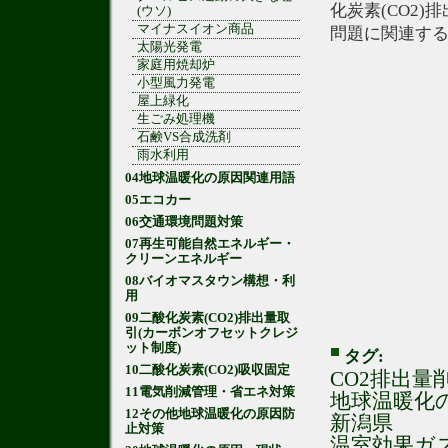
化炭素(CO2
(ウソ)
マイナスイオン商品
問題に関連す
太陽光発電
家庭用焼却炉
小型風力発電
屋上緑化
生ごみ処理機
石鹸VS合成洗剤
雨水利用
04地球温暖化の原因関連用語
05エコカー
06交通環境問題対策
07再生可能自然エネルギー・
クリーンエネルギー
08バイオマスタウン構想・利
用
09二酸化炭素(CO2)排出量取
引(カーボンオフセットクレジ
ット制度)
タグ:
10二酸化炭素(CO2)吸収固定
CO2排出量
11電気削減管理・省エネ対策
地球温暖化
12その他地球温暖化の原因防
新潟県
止対策
温室効果ガ