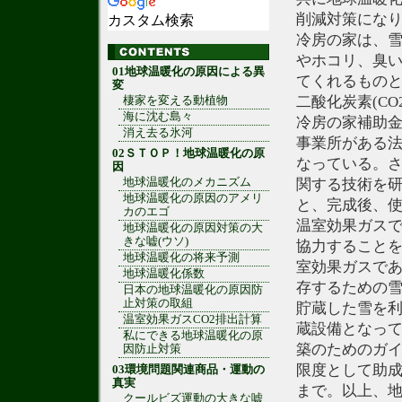
削減対策にな
カスタム検索
冷房の家は、
やホコリ、臭
01地球温暖化の原因による異
てくれるもの
変
二酸化炭素(C
棲家を変える動植物
海に沈む島々
冷房の家補助
消え去る氷河
事業所がある
02ＳＴＯＰ！地球温暖化の原
なっている。
因
地球温暖化のメカニズム
関する技術を
地球温暖化の原因のアメリ
と、完成後、
カのエゴ
温室効果ガスで
地球温暖化の原因対策の大
きな嘘(ウソ)
協力すること
地球温暖化の将来予測
室効果ガスであ
地球温暖化係数
存するための
日本の地球温暖化の原因防
止対策の取組
貯蔵した雪を
温室効果ガスCO2排出計算
蔵設備となっ
私にできる地球温暖化の原
築のためのガイ
因防止対策
限度として助
03環境問題関連商品・運動の
真実
まで。以上、
クールビズ運動の大きな嘘