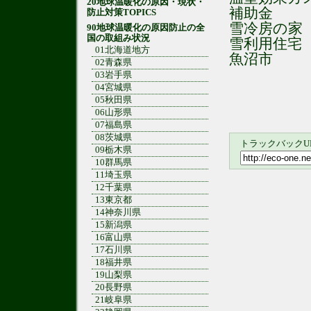
20地球温暖化の原因・現状・
補助金
防止対策TOPICS
雪冷房の家
90地球温暖化の原因防止の全
国の取組み状況
雪利用住宅
01北海道地方
魚沼市
02青森県
03岩手県
04宮城県
05秋田県
06山形県
07福島県
08茨城県
トラックバックU
09栃木県
10群馬県
11埼玉県
12千葉県
13東京都
14神奈川県
15新潟県
16富山県
17石川県
18福井県
19山梨県
20長野県
21岐阜県