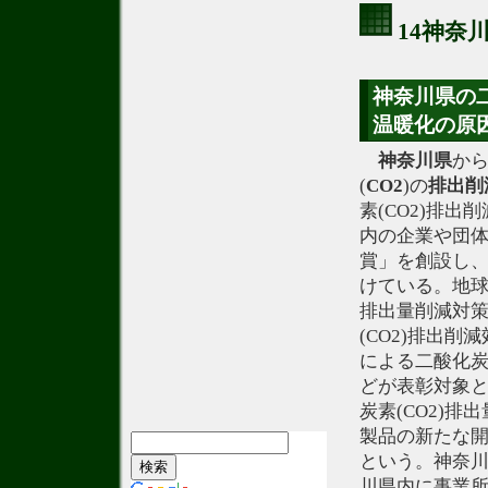
14神奈
神奈川県の二
温暖化の原
神奈川県
か
(
CO2
)の
排出
削
素(CO2)排
内の企業や団
賞」を創設し
けている。地球
排出量削減対
(CO2)排出
による二酸化炭
どが表彰対象
炭素(CO2)
製品の新たな
という。神奈
川県内に事業