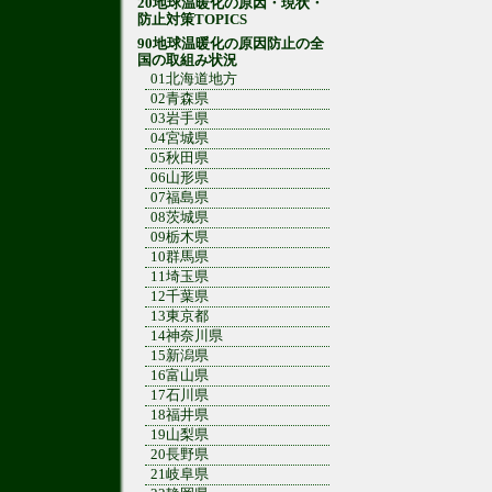
20地球温暖化の原因・現状・
防止対策TOPICS
90地球温暖化の原因防止の全
国の取組み状況
01北海道地方
02青森県
03岩手県
04宮城県
05秋田県
06山形県
07福島県
08茨城県
09栃木県
10群馬県
11埼玉県
12千葉県
13東京都
14神奈川県
15新潟県
16富山県
17石川県
18福井県
19山梨県
20長野県
21岐阜県