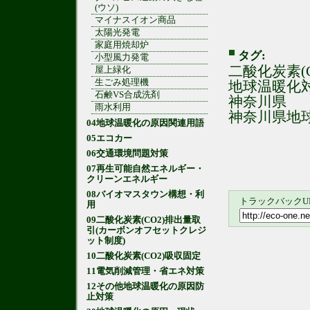
(ウソ)
マイナスイオン商品
太陽光発電
家庭用焼却炉
タグ:
小型風力発電
二酸化炭素(
屋上緑化
生ごみ処理機
地球温暖化
石鹸VS合成洗剤
神奈川県
雨水利用
神奈川県地
04地球温暖化の原因関連用語
05エコカー
06交通環境問題対策
07再生可能自然エネルギー・
クリーンエネルギー
08バイオマスタウン構想・利
トラックバックU
用
09二酸化炭素(CO2)排出量取
引(カーボンオフセットクレジ
ット制度)
10二酸化炭素(CO2)吸収固定
11電気削減管理・省エネ対策
12その他地球温暖化の原因防
止対策