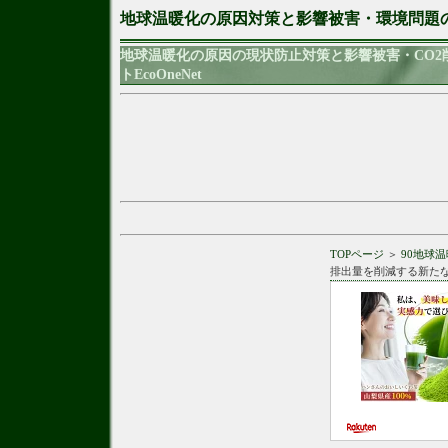
地球温暖化の原因対策と影響被害・環境問題
地球温暖化の原因の現状防止対策と影響被害・CO
トEcoOneNet
TOPページ
＞
90地球
排出量を削減する新た