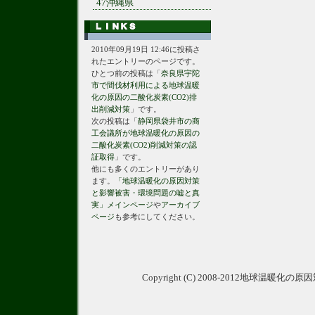
47沖縄県
2010年09月19日 12:46に投稿さ
れたエントリーのページです。
ひとつ前の投稿は「
奈良県宇陀
市で間伐材利用による地球温暖
化の原因の二酸化炭素(CO2)排
出削減対策
」です。
次の投稿は「
静岡県袋井市の商
工会議所が地球温暖化の原因の
二酸化炭素(CO2)削減対策の認
証取得
」です。
他にも多くのエントリーがあり
ます。
「地球温暖化の原因対策
と影響被害・環境問題の嘘と真
実」メインページ
や
アーカイブ
ページ
も参考にしてください。
Copyright (C) 2008-2012地球温暖化の