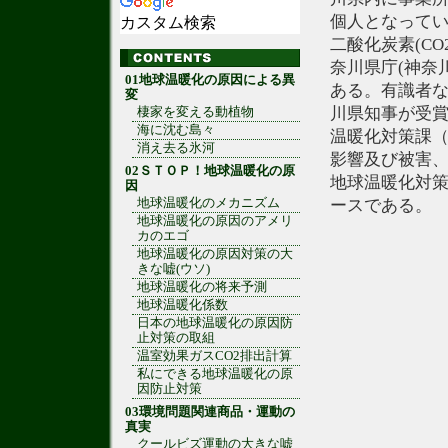
個人となって
カスタム検索
二酸化炭素(C
奈川県庁(神奈
01地球温暖化の原因による異
ある。有識者
変
川県知事が受
棲家を変える動植物
海に沈む島々
温暖化対策課（電
消え去る氷河
影響及び被害、
02ＳＴＯＰ！地球温暖化の原
地球温暖化対
因
地球温暖化のメカニズム
ースである。
地球温暖化の原因のアメリ
カのエゴ
地球温暖化の原因対策の大
きな嘘(ウソ)
地球温暖化の将来予測
地球温暖化係数
日本の地球温暖化の原因防
止対策の取組
温室効果ガスCO2排出計算
私にできる地球温暖化の原
因防止対策
03環境問題関連商品・運動の
真実
クールビズ運動の大きな嘘