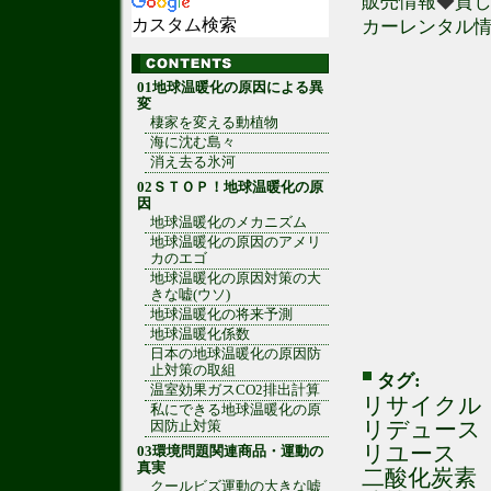
販売情報
◆
貸
カスタム検索
カーレンタル
01地球温暖化の原因による異
変
棲家を変える動植物
海に沈む島々
消え去る氷河
02ＳＴＯＰ！地球温暖化の原
因
地球温暖化のメカニズム
地球温暖化の原因のアメリ
カのエゴ
地球温暖化の原因対策の大
きな嘘(ウソ)
地球温暖化の将来予測
地球温暖化係数
日本の地球温暖化の原因防
止対策の取組
タグ:
温室効果ガスCO2排出計算
リサイクル
私にできる地球温暖化の原
リデュース
因防止対策
リユース
03環境問題関連商品・運動の
真実
二酸化炭素
クールビズ運動の大きな嘘