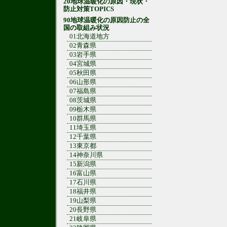
20地球温暖化の原因・現状・
防止対策TOPICS
90地球温暖化の原因防止の全
国の取組み状況
01北海道地方
02青森県
03岩手県
04宮城県
05秋田県
06山形県
07福島県
08茨城県
09栃木県
10群馬県
11埼玉県
12千葉県
13東京都
14神奈川県
15新潟県
16富山県
17石川県
18福井県
19山梨県
20長野県
21岐阜県