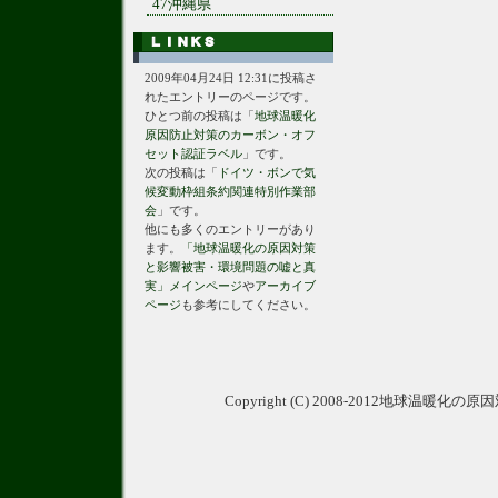
47沖縄県
2009年04月24日 12:31に投稿さ
れたエントリーのページです。
ひとつ前の投稿は「
地球温暖化
原因防止対策のカーボン・オフ
セット認証ラベル
」です。
次の投稿は「
ドイツ・ボンで気
候変動枠組条約関連特別作業部
会
」です。
他にも多くのエントリーがあり
ます。
「地球温暖化の原因対策
と影響被害・環境問題の嘘と真
実」メインページ
や
アーカイブ
ページ
も参考にしてください。
Copyright (C) 2008-2012地球温暖化の