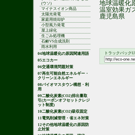
地球温暖化
(ウソ)
温室効果ガ
マイナスイオン商品
太陽光発電
鹿児島県
家庭用焼却炉
小型風力発電
屋上緑化
生ごみ処理機
石鹸VS合成洗剤
雨水利用
トラックバックU
04地球温暖化の原因関連用語
05エコカー
06交通環境問題対策
07再生可能自然エネルギー・
クリーンエネルギー
08バイオマスタウン構想・利
用
09二酸化炭素(CO2)排出量取
引(カーボンオフセットクレジ
ット制度)
10二酸化炭素(CO2)吸収固定
11電気削減管理・省エネ対策
12その他地球温暖化の原因防
止対策