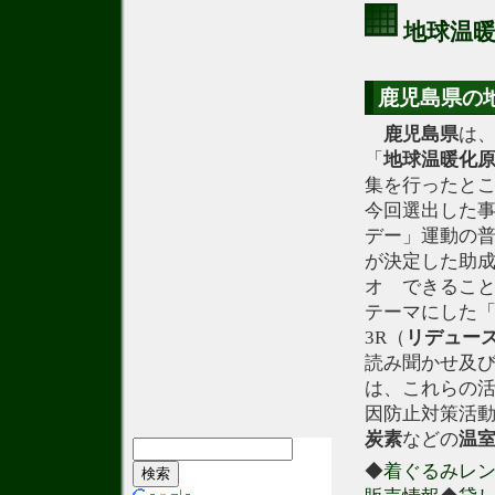
地球温
鹿児島県の
鹿児島県
は
「
地球温暖化
集を行ったとこ
今回選出した事
デー」運動の
が決定した助
オ できるこ
テーマにした
3R（
リデュー
読み聞かせ及び
は、これらの
因防止対策活
炭素
などの
温
◆
着ぐるみレ